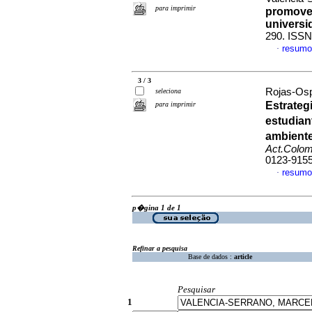
para imprimir
promover
universi
290. ISSN
resumo
·
3 / 3
Rojas-Osp
seleciona
Estrateg
para imprimir
estudian
ambiente
Act.Colom
0123-915
resumo
·
p�gina 1 de 1
Refinar a pesquisa
Base de dados :
article
Pesquisar
1