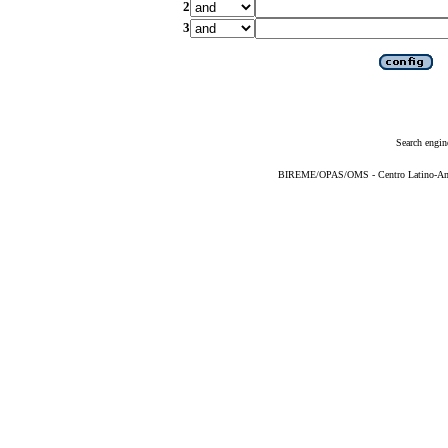
2
3
Search engin
BIREME/OPAS/OMS - Centro Latino-Ame