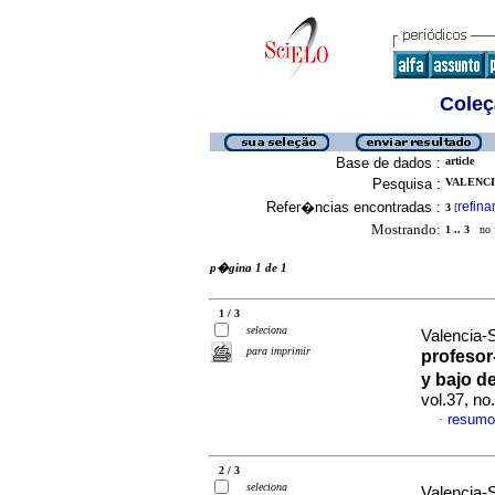
Coleç
Base de dados :
article
Pesquisa :
VALENCI
Refer�ncias encontradas :
refina
3
[
Mostrando:
1 .. 3
no f
p�gina 1 de 1
1 / 3
seleciona
Valencia-S
para imprimir
profesor
y bajo 
vol.37, n
resumo
·
2 / 3
seleciona
Valencia-