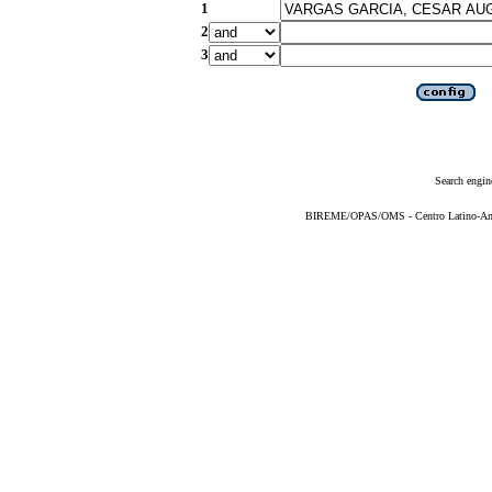
1
2
3
Search engin
BIREME/OPAS/OMS - Centro Latino-Ame