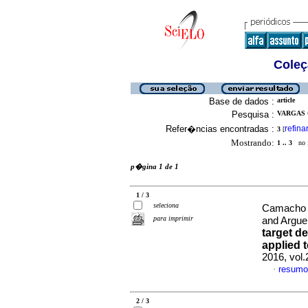
Coleç
Base de dados :
article
Pesquisa :
VARGAS 
Refer�ncias encontradas :
refina
3
[
Mostrando:
1 .. 3
no f
p�gina 1 de 1
1 / 3
seleciona
Camacho V
para imprimir
and Argue
target d
applied 
2016, vol
resumo
·
2 / 3