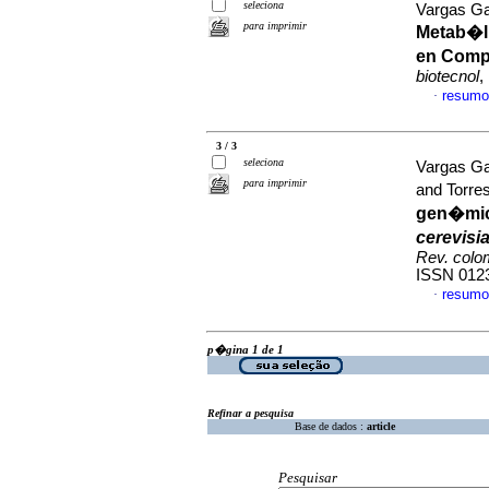
seleciona
Vargas Ga
para imprimir
Metab�l
en Compa
biotecnol
,
resumo
·
3 / 3
seleciona
Vargas Ga
para imprimir
and Torre
gen�mic
cerevisi
Rev. colo
ISSN 012
resumo
·
p�gina 1 de 1
Refinar a pesquisa
Base de dados :
article
Pesquisar