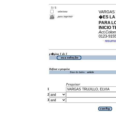
5 / 5
VARGAS 
seleciona
�ES LA
para imprimir
PARA L
INICIO
Act.Colom
0123-915
resumo
·
p�gina 1 de 1
Refinar a pesquisa
Base de dados :
article
Pesquisar
1
2
3