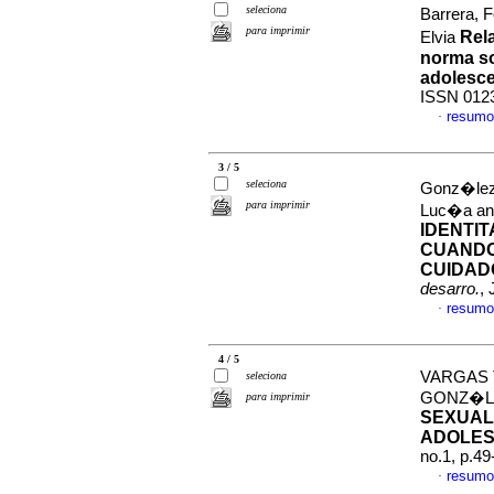
seleciona
Barrera, F
para imprimir
Rela
Elvia
norma so
adolesc
ISSN 012
resumo
·
3 / 5
seleciona
Gonz�lez 
para imprimir
Luc�a and 
IDENTI
CUANDO
CUIDADO
desarro.
,
resumo
·
4 / 5
VARGAS T
seleciona
GONZ�L
para imprimir
SEXUAL
ADOLES
no.1, p.4
resumo
·