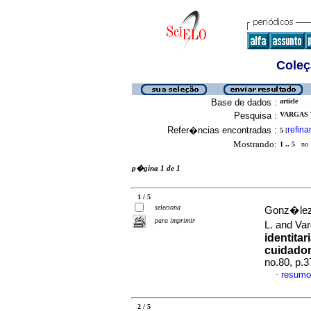
Coleç
Base de dados :
article
Pesquisa :
VARGAS T
Refer�ncias encontradas :
refina
5
[
Mostrando:
1 .. 5
no f
p�gina 1 de 1
1 / 5
seleciona
Gonz�lez 
para imprimir
L. and Var
identita
cuidador
no.80, p.
resumo
·
2 / 5