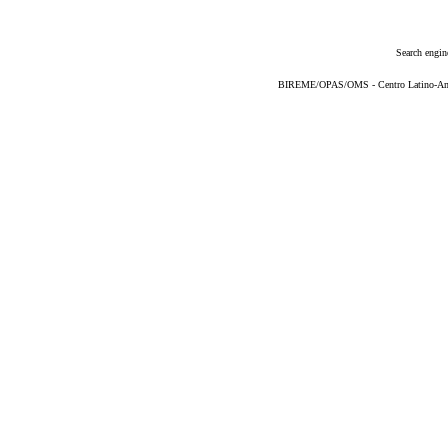
Search engin
BIREME/OPAS/OMS - Centro Latino-Ame