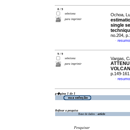
8 / 9
seleciona
Ochoa, Lu
para imprimir
estimati
single s
techniq
no.204, p
resumo
·
9 / 9
Vargas, C
seleciona
ATTENU
para imprimir
VOLCAN
p.149-161
resumo
·
p�gina 1 de 1
Refinar a pesquisa
Base de dados :
article
Pesquisar