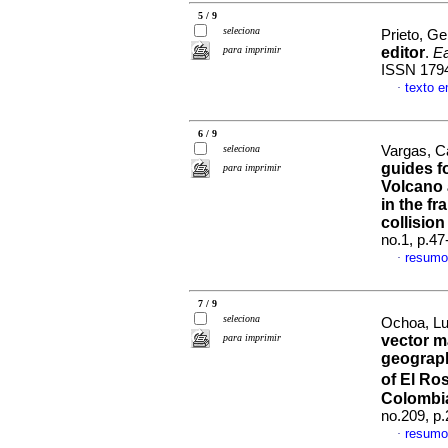
5 / 9
seleciona
Prieto, G
para imprimir
editor
.
Ea
ISSN 179
texto 
·
6 / 9
seleciona
Vargas, C
guides f
para imprimir
Volcano 
in the f
collisio
no.1, p.4
resumo
·
7 / 9
seleciona
Ochoa, Lu
para imprimir
vector m
geograph
of El Ro
Colombi
no.209, p
resumo
·