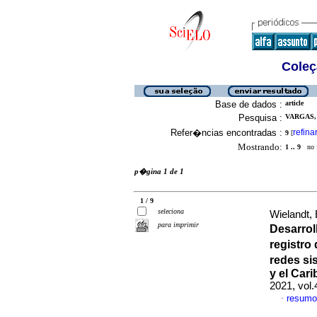
Coleç
Base de dados :
article
Pesquisa :
VARGAS, 
Refer�ncias encontradas :
refina
9
[
Mostrando:
1 .. 9
no f
p�gina 1 de 1
1 / 9
seleciona
Wielandt,
para imprimir
Desarrol
registro
redes si
y el Cari
2021, vol
resumo
·