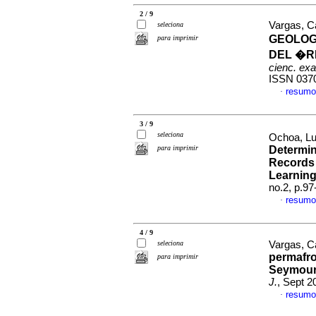
2 / 9
Vargas, Ca
seleciona
GEOLOG
para imprimir
DEL �R
cienc. exac
ISSN 037
resumo
·
3 / 9
seleciona
Ochoa, Lu
para imprimir
Determin
Records 
Learnin
no.2, p.9
resumo
·
4 / 9
seleciona
Vargas, Ca
permafro
para imprimir
Seymour-
J.
, Sept 2
resumo
·