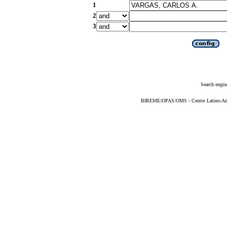
1
2
3
Search engin
BIREME/OPAS/OMS - Centro Latino-Ame