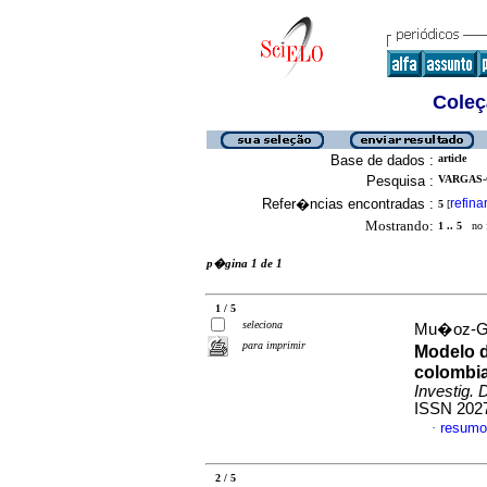
Coleç
Base de dados :
article
Pesquisa :
VARGAS-C
Refer�ncias encontradas :
refina
5
[
Mostrando:
1 .. 5
no f
p�gina 1 de 1
1 / 5
seleciona
Mu�oz-Gal
para imprimir
Modelo d
colombia
Investig. 
ISSN 202
resumo
·
2 / 5