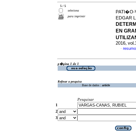
5 / 5
seleciona
PATI�O-
para imprimir
EDGAR L
DETERM
EN GRA
UTILIZ
2016, vol.
resumo
·
p�gina 1 de 1
Refinar a pesquisa
Base de dados :
article
Pesquisar
1
2
3