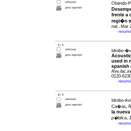
seleciona
Obando-P
para imprimir
Desempe
frente a
regi�n e
nat.
, Mar 
resumo
·
3 / 5
seleciona
Idrobo-�v
para imprimir
Acoustic
used in 
spanish 
Rev.fac.in
0120-623
resumo
·
4 / 5
seleciona
Idrobo-Av
para imprimir
Ca�as, R
la nueva
p�blica
, 
resumo
·