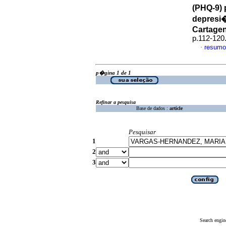
(PHQ-9) 
depresi�
Cartagen
p.112-120
resumo
·
p�gina 1 de 1
Refinar a pesquisa
Base de dados :
article
Pesquisar
1
2
3
Search engin