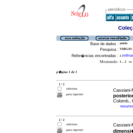
Coleç
Base de dados :
article
Pesquisa :
VARGAS-
Refer�ncias encontradas :
refina
2
[
Mostrando:
1 .. 2
no f
p�gina 1 de 1
1 / 2
seleciona
Cassiani-M
para imprimir
posterior
Colomb.
,
resumo
·
2 / 2
seleciona
Cassiani-M
para imprimir
dimensi�