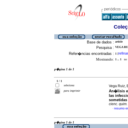
Coleç
Base de dados :
article
Pesquisa :
VEGA RUI
Refer�ncias encontradas :
refina
1
[
Mostrando:
1 .. 1
no f
p�gina 1 de 1
1 / 1
seleciona
Vega Ruiz, 
An�lisis e
para imprimir
las infecc
sometidas 
cienc. quim.
resumo e
·
p�gina 1 de 1