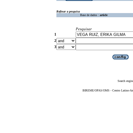
Refinar a pesquisa
Base de dados :
article
Pesquisar
1
2
3
Search engin
BIREME/OPAS/OMS - Centro Latino-Ame