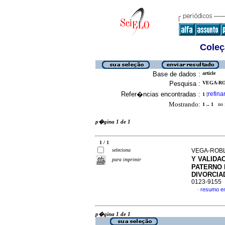
Coleç
Base de dados :
article
Pesquisa :
VEGA-ROB
Refer�ncias encontradas :
refina
1
[
Mostrando:
1 .. 1
no f
p�gina 1 de 1
1 / 1
seleciona
VEGA-ROBL
Y VALIDA
para imprimir
PATERNO 
DIVORCIA
0123-9155
resumo e
·
p�gina 1 de 1