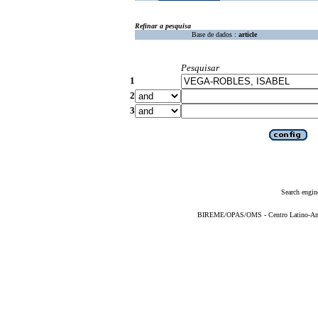
Refinar a pesquisa
Base de dados :
article
Pesquisar
1
2
3
Search engin
BIREME/OPAS/OMS - Centro Latino-Ame