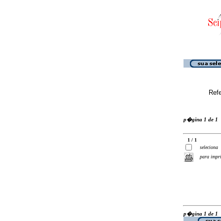
Ref
p�gina 1 de 1
1 / 1
seleciona
para impr
p�gina 1 de 1