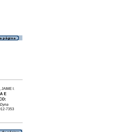
JAIME I.
A E
CO:
Dyna
0012-7353