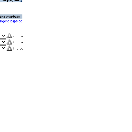
�rio avan�ado
l�rio b�sico