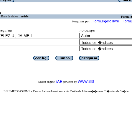
a
Base de dados :
article
Formul
Formul�rio livre
Formu
Pesquisar por :
esquisar
no campo
iAH
WWWISIS
Search engine:
powered by
BIREME/OPAS/OMS - Centro Latino-Americano e do Caribe de Informa��o em Ci�ncias da Sa�de