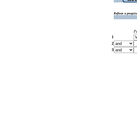
Refinar a pesquis
P
1
2
3