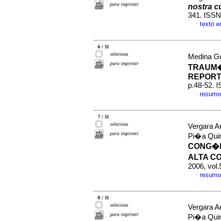
para imprimir
nostra c
341. ISSN
texto 
·
6 / 11
seleciona
Medina Go
para imprimir
TRAUM�
REPORT
p.48-52. 
resumo
·
7 / 11
seleciona
Vergara A
para imprimir
Pi�a Quin
CONG�N
ALTA C
2006, vol
resumo
·
8 / 11
seleciona
Vergara A
para imprimir
Pi�a Quin