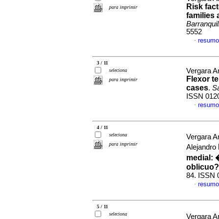
Risk fac
para imprimir
families
Barranquil
5552
resumo
·
3 / 11
Vergara A
seleciona
Flexor te
para imprimir
cases
.
Sa
ISSN 012
resumo
·
4 / 11
seleciona
Vergara A
para imprimir
Alejandro
medial
:
oblicuo?
84. ISSN 
resumo
·
5 / 11
seleciona
Vergara A