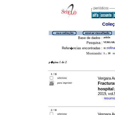
Coleç
Base de dados :
article
Pesquisa :
VERGARA
Refer�ncias encontradas :
refina
11
[
Mostrando:
1 .. 10
no 
p�gina 1 de 2
1 / 11
Vergara A
seleciona
Fractura
para imprimir
hospital
2019, vol
resumo
·
2 / 11
Vergara A
seleciona