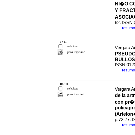
NI�O C
Y FRAC
ASOCIA
62. ISSN 
resumo
·
9 / 11
seleciona
Vergara A
para imprimir
PSEUDO
BULLO
ISSN 012
resumo
·
10 / 11
seleciona
Vergara A
para imprimir
de la ar
con pr�t
policapr
(Artelon
p.72-77. 
resumo
·