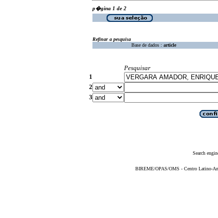
p�gina 1 de 2
Refinar a pesquisa
Base de dados :
article
Pesquisar
1
2
3
Search engin
BIREME/OPAS/OMS - Centro Latino-Ame