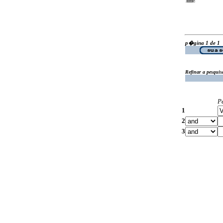
p�gina 1 de 1
Refinar a pesquis
P
1
2
3