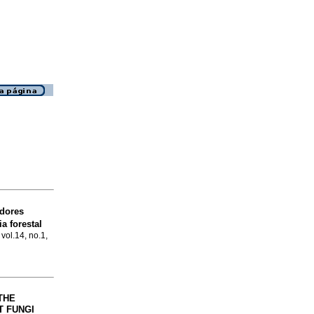
dores
a forestal
 vol.14, no.1,
THE
T FUNGI