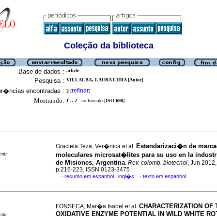
Coleção da biblioteca
Base de dados :
article
Pesquisa :
VILLALBA, LAURA LIDIA [Autor]
er�ncias encontradas :
refinar
2
[
]
Mostrando:
1 .. 2
no formato [
ISO 690
]
Estandarizaci�n de marca
Graciela Teza, Ver�nica et al.
imir
moleculares microsat�lites para su uso en la industri
de Misiones, Argentina
.
Rev. colomb. biotecnol
, Jun 2012,
p.216-223. ISSN 0123-3475
|
resumo em espanhol
ingl�s
texto em espanhol
·
·
CHARACTERIZATION OF 
FONSECA, Mar�a Isabel et al.
OXIDATIVE ENZYME POTENTIAL IN WILD WHITE RO
imir