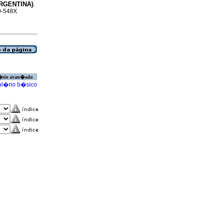
RGENTINA)
.
20-548X
�rio avan�ado
l�rio b�sico