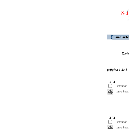
Ref
p�gina 1 de 1
1 / 2
seleciona
para impr
2 / 2
seleciona
para impr