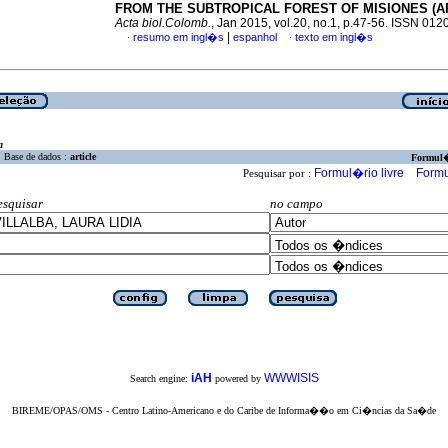
FROM THE SUBTROPICAL FOREST OF MISIONES (A
Acta biol.Colomb.
, Jan 2015, vol.20, no.1, p.47-56. ISSN 01
|
resumo em ingl�s
espanhol
texto em ingl�s
·
·
a
Base de dados :
article
Formul
Formul�rio livre
Formu
Pesquisar por :
esquisar
no campo
iAH
WWWISIS
Search engine:
powered by
BIREME/OPAS/OMS - Centro Latino-Americano e do Caribe de Informa��o em Ci�ncias da Sa�de