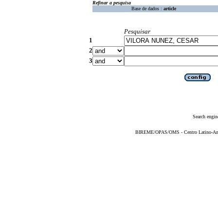
Refinar a pesquisa
Base de dados :
article
Pesquisar
1
2
3
Search engin
BIREME/OPAS/OMS - Centro Latino-Ame