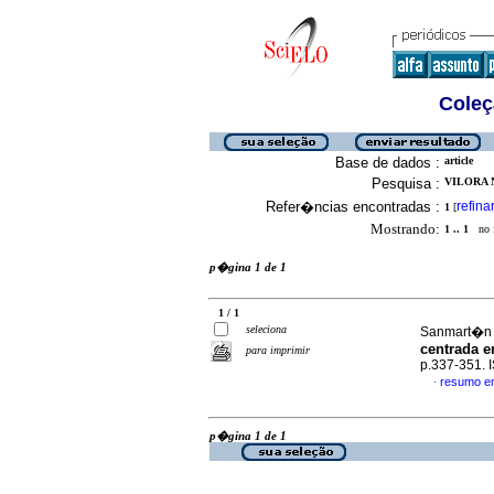
Coleç
Base de dados :
article
Pesquisa :
VILORA N
Refer�ncias encontradas :
refina
1
[
Mostrando:
1 .. 1
no f
p�gina 1 de 1
1 / 1
seleciona
Sanmart�n M
centrada e
para imprimir
p.337-351.
resumo e
·
p�gina 1 de 1