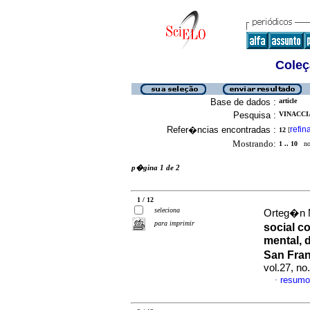
Coleç
Base de dados :
article
Pesquisa :
VINACCIA
Refer�ncias encontradas :
refin
12
[
Mostrando:
1 .. 10
no 
p�gina 1 de 2
1 / 12
seleciona
Orteg�n M
para imprimir
social c
mental, 
San Fra
vol.27, n
resumo
·