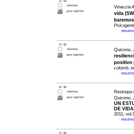
2 / 12
seleciona
Vinaccia A
para imprimir
vida (SW
baremos 
Psicogent
resumo
·
3 / 12
seleciona
Quiceno, 
para imprimir
resilien
positivo
colomb. e
resumo
·
4 / 12
Restrepo-R
seleciona
para imprimir
Quiceno, 
UN EST
DE VID
2011, vol.
resumo
·
5 / 12