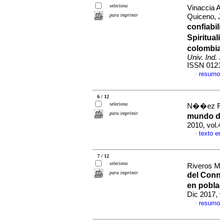
seleciona
Vinaccia 
para imprimir
Quiceno, 
confiabi
Spiritua
colombi
Univ. Ind.
ISSN 012
resumo
·
6 / 12
seleciona
N��ez Roj
para imprimir
mundo d
2010, vol
texto 
·
7 / 12
seleciona
Riveros M
para imprimir
del Conn
en pobla
Dic 2017,
resumo
·