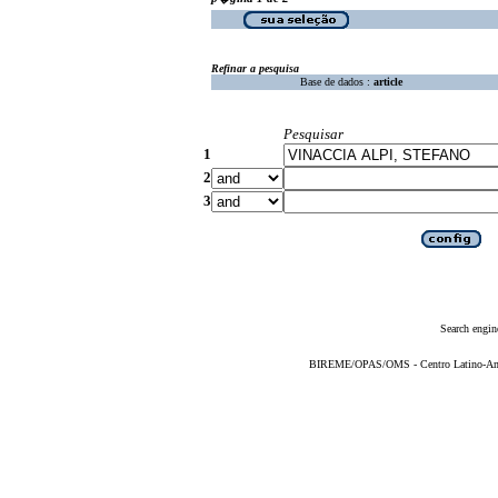
Refinar a pesquisa
Base de dados :
article
Pesquisar
1
2
3
Search engin
BIREME/OPAS/OMS - Centro Latino-Ame