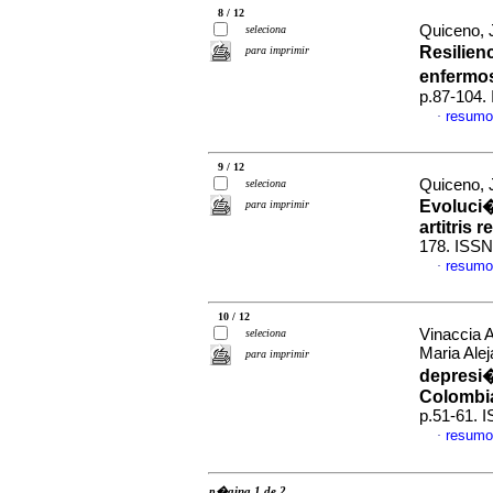
8 / 12
Quiceno, 
seleciona
Resilien
para imprimir
enfermo
p.87-104.
resumo
·
9 / 12
Quiceno, 
seleciona
Evoluci�
para imprimir
artitris 
178. ISS
resumo
·
10 / 12
Vinaccia A
seleciona
Maria Ale
para imprimir
depresi
Colombi
p.51-61. 
resumo
·
p�gina 1 de 2