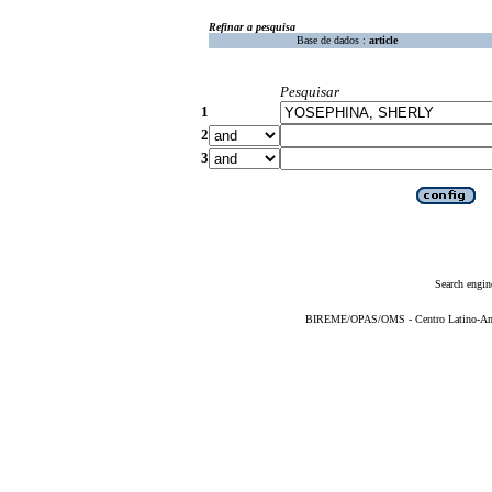
Refinar a pesquisa
Base de dados :
article
Pesquisar
1
2
3
Search engin
BIREME/OPAS/OMS - Centro Latino-Ame