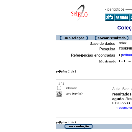
Coleç
Base de dados :
article
Pesquisa :
YOSEPHI
Refer�ncias encontradas :
refina
1
[
Mostrando:
1 .. 1
no f
p�gina 1 de 1
1 / 1
seleciona
Aulia, Sidqi 
para imprimir
resultado
agudo
.
Rev
0120-5633
resumo e
·
p�gina 1 de 1