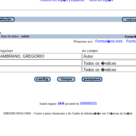
|
resumo em ingl�s
espanhol
texto em ingl�s
·
·
a
Base de dados :
article
Formul
Formul�rio livre
Formu
Pesquisar por :
esquisar
no campo
iAH
WWWISIS
Search engine:
powered by
BIREME/OPAS/OMS - Centro Latino-Americano e do Caribe de Informa��o em Ci�ncias da Sa�de