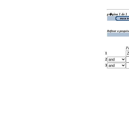
p�gina 1 de 1
Refinar a pesquis
P
1
2
3