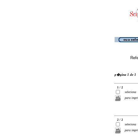
Ref
p�gina 1 de 1
1 / 2
seleciona
para impr
2 / 2
seleciona
para impr