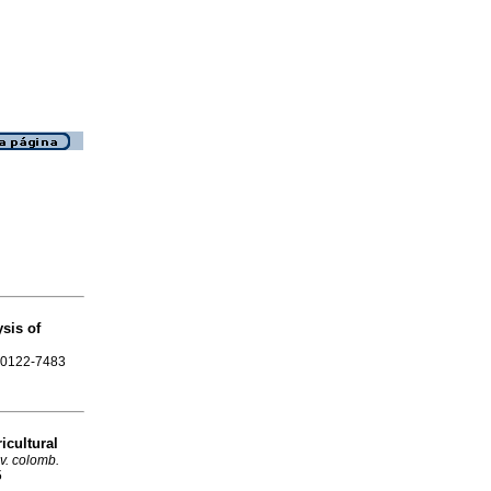
sis of
l
N 0122-7483
icultural
v. colomb.
5