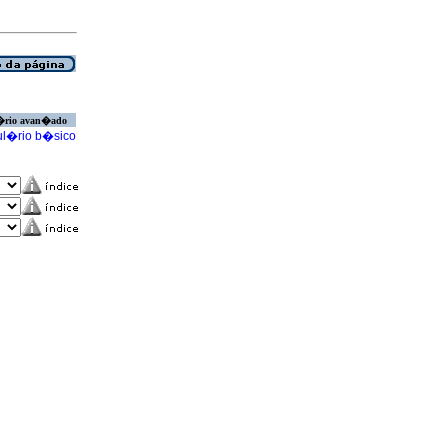
�rio avan�ado
l�rio b�sico