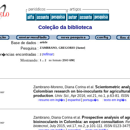
Coleção da biblioteca
Base de dados :
article
Pesquisa :
ZAMBRANO, GREGORIO [Autor]
er�ncias encontradas :
refinar
2
[
]
Mostrando:
1 .. 2
no formato [
ISO 690
]
Scientometric analy
Zambrano-Moreno, Diana Corina et al.
Colombian research on bio-inoculants for agricultura
imir
production
.
Univ. Sci.
, Apr 2016, vol.21, no.1, p.63-81. ISS
|
|
resumo em ingl�s
espanhol
portugu�s
texto em ingl�s
·
·
Prospective analysis of agr
Zambrano, Diana Corina et al.
bioinoculants in Colombia: an expert consultation
.
Re
imir
biotecnol
, July 2015, vol.17, no.2, p.101-111. ISSN 0123-347