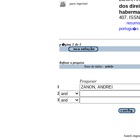
para imprimir
dos dire
haberma
407. ISSN
resumo
·
portugu�s
p�gina 1 de 1
Refinar a pesquisa
Base de dados :
article
Pesquisar
1
2
3
Search engin