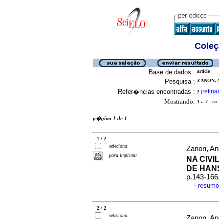
Coleç
Base de dados :
article
Pesquisa :
ZANON, A
Refer�ncias encontradas :
refina
2
[
Mostrando:
1 .. 2
no f
p�gina 1 de 1
1 / 2
seleciona
Zanon, An
para imprimir
NA CIV
DE HAN
p.143-166
resumo
·
2 / 2
seleciona
Zanon, An