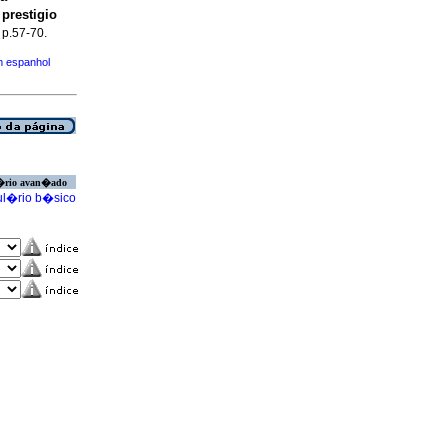
prestigio
 p.57-70.
m espanhol
�rio avan�ado
l�rio b�sico