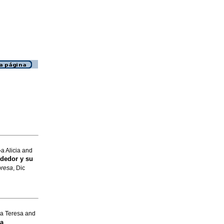
a Alicia and
dedor y su
presa
, Dic
a Teresa and
la