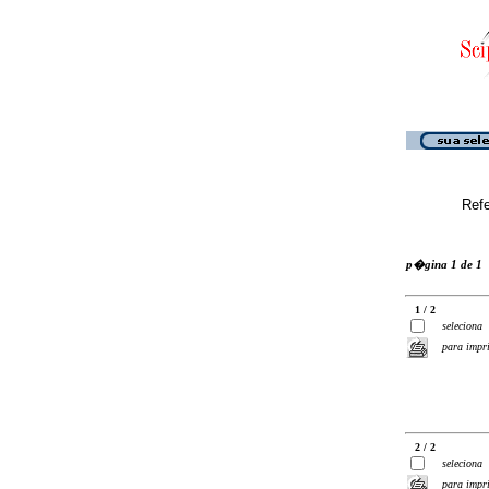
Ref
p�gina 1 de 1
1 / 2
seleciona
para impr
2 / 2
seleciona
para impr