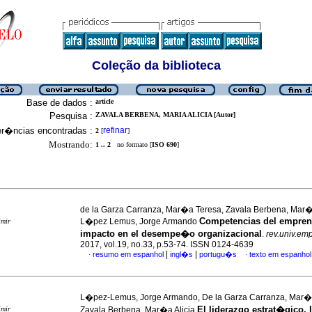
Coleção da biblioteca
Base de dados :
article
Pesquisa :
ZAVALA BERBENA, MARIA ALICIA [Autor]
er�ncias encontradas :
refinar
2
[
]
Mostrando:
1 .. 2
no formato [
ISO 690
]
de la Garza Carranza, Mar�a Teresa, Zavala Berbena, Mar�
Competencias del empren
L�pez Lemus, Jorge Armando
imir
impacto en el desempe�o organizacional
.
rev.univ.em
2017, vol.19, no.33, p.53-74. ISSN 0124-4639
|
|
resumo em espanhol
ingl�s
portugu�s
texto em espanhol
·
·
L�pez-Lemus, Jorge Armando, De la Garza Carranza, Mar�
El liderazgo estrat�gico, 
imir
Zavala Berbena, Mar�a Alicia