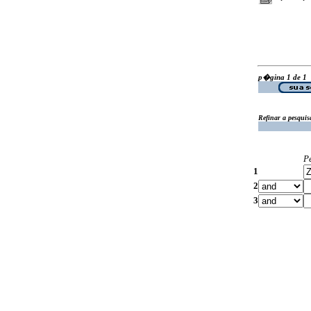
p�gina 1 de 1
Refinar a pesquis
P
1
2
3