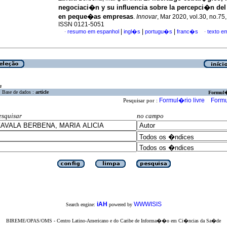
negociaci�n y su influencia sobre la percepci�n del 
en peque�as empresas
.
Innovar
, Mar 2020, vol.30, no.75,
ISSN 0121-5051
|
|
|
resumo em espanhol
ingl�s
portugu�s
franc�s
texto e
·
·
a
Base de dados :
article
Formul
Formul�rio livre
Formu
Pesquisar por :
esquisar
no campo
iAH
WWWISIS
Search engine:
powered by
BIREME/OPAS/OMS - Centro Latino-Americano e do Caribe de Informa��o em Ci�ncias da Sa�de