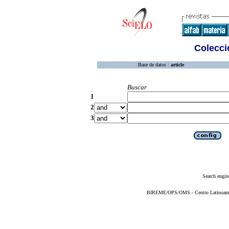
Colecció
Base de datos :
article
Buscar
1
2
3
Search engin
BIREME/OPS/OMS - Centro Latinoameric