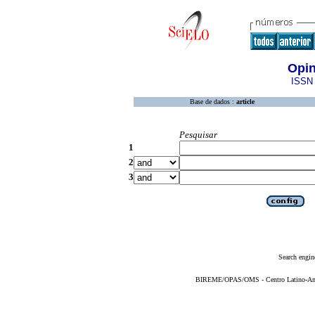
Opi
ISSN 
Base de dados :
article
Pesquisar
1
2
3
Search engin
BIREME/OPAS/OMS - Centro Latino-Ame