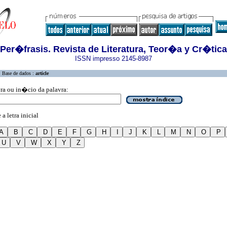
Per�frasis. Revista de Literatura, Teor�a y Cr�tica
ISSN impresso 2145-8987
Base de dados :
article
vra ou in�cio da palavra:
a letra inicial