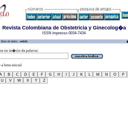
Revista Colombiana de Obstetricia y Ginecolog�a
ISSN impresso 0034-7434
Base de dados :
article
�
vra ou in�cio da palavra:
a letra inicial