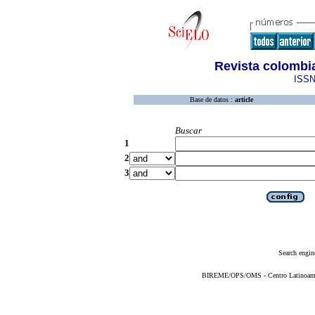
Revista colombia
ISSN
Base de datos :
article
Buscar
1
2
3
Search engin
BIREME/OPS/OMS - Centro Latinoameric