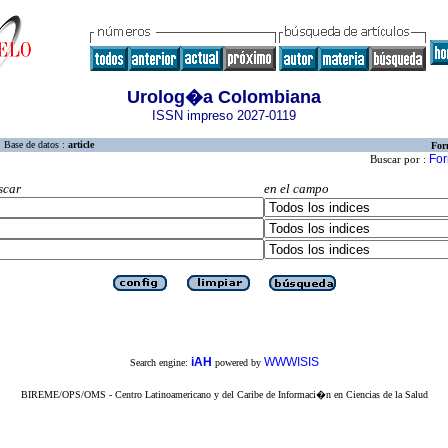
Urolog�a Colombiana
ISSN impreso 2027-0119
Base de datos :
article
For
For
Buscar por :
scar
en el campo
iAH
WWWISIS
Search engine:
powered by
BIREME/OPS/OMS - Centro Latinoamericano y del Caribe de Informaci�n en Ciencias de la Salud