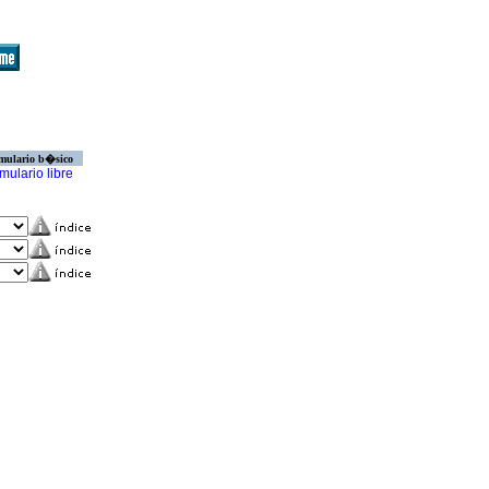
mulario b�sico
mulario libre