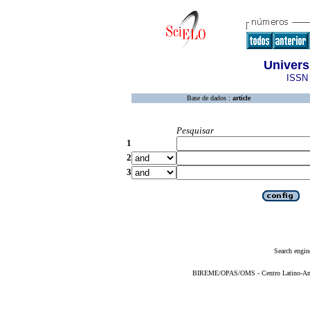
Univers
ISSN 
Base de dados :
article
Pesquisar
1
2
3
Search engin
BIREME/OPAS/OMS - Centro Latino-Ame