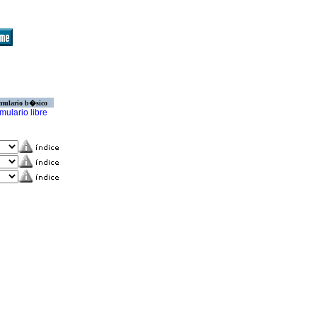
mulario b�sico
mulario libre