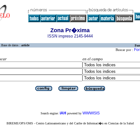
Zona Pr�xima
ISSN impreso 2145-9444
Base de datos :
article
For
For
Buscar por :
scar
en el campo
iAH
WWWISIS
Search engine:
powered by
BIREME/OPS/OMS - Centro Latinoamericano y del Caribe de Informaci�n en Ciencias de la Salud