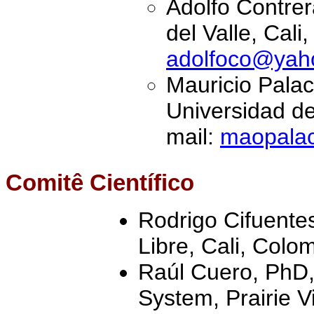
Adolfo Contre
del Valle, Cali
adolfoco@yah
Mauricio Palac
Universidad del
mail:
maopala
Comitê Científico
Rodrigo Cifuente
Libre, Cali, Colo
Raúl Cuero, PhD,
System, Prairie 