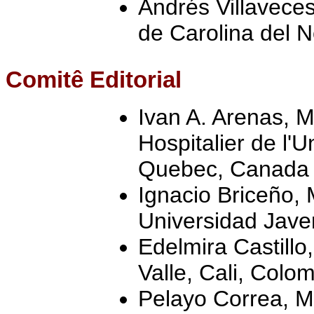
Andrés Villavece
de Carolina del N
Comitê Editorial
Ivan A. Arenas, 
Hospitalier de l'U
Quebec, Canada
Ignacio Briceño, 
Universidad Jave
Edelmira Castillo
Valle, Cali, Colo
Pelayo Correa, MD