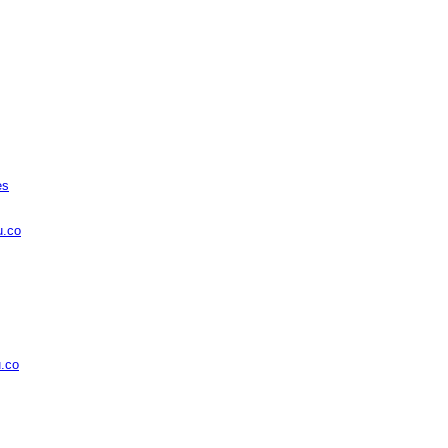
es
u.co
u.co