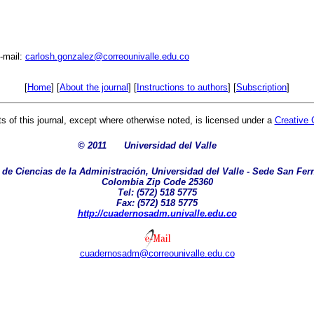
-mail:
carlosh.gonzalez@correounivalle.edu.co
[
Home
] [
About the journal
] [
Instructions to authors
] [
Subscription
]
ts of this journal, except where otherwise noted, is licensed under a
Creative 
© 2011
Universidad del Valle
 de Ciencias de la Administración, Universidad del Valle - Sede San Fern
Colombia Zip Code 25360
Tel: (572) 518 5775
Fax: (572) 518 5775
http://cuadernosadm.univalle.edu.co
cuadernosadm@correounivalle.edu.co