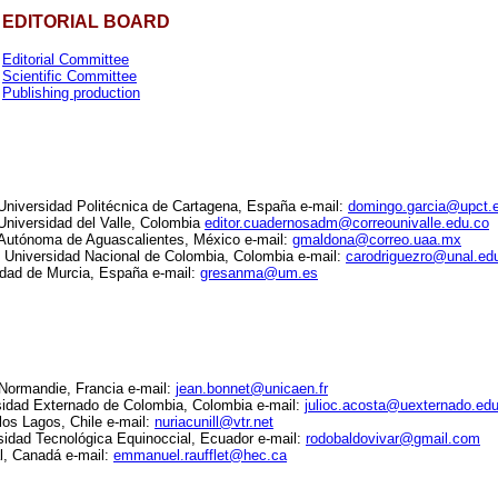
EDITORIAL BOARD
Editorial Committee
Scientific Committee
Publishing production
niversidad Politécnica de Cartagena, España e-mail:
domingo.garcia@upct.
niversidad del Valle, Colombia
editor.cuadernosadm@correounivalle.edu.co
Autónoma de Aguascalientes, México e-mail:
gmaldona@correo.uaa.mx
 Universidad Nacional de Colombia, Colombia e-mail:
carodriguezro@unal.ed
idad de Murcia, España e-mail:
gresanma@um.es
Normandie, Francia e-mail:
jean.bonnet@unicaen.fr
sidad Externado de Colombia, Colombia e-mail:
julioc.acosta@uexternado.ed
los Lagos, Chile e-mail:
nuriacunill@vtr.net
sidad Tecnológica Equinoccial, Ecuador e-mail:
rodobaldovivar@gmail.com
l, Canadá e-mail:
emmanuel.raufflet@hec.ca