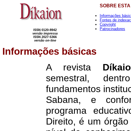
SOBRE ESTA
Informações bási
Fontes de indexa
Copyright
Patrocinadores
ISSN 0120-8942
versão impressa
ISSN 2027-5366
versão on-line
Informações
básicas
A revista
Díkai
semestral, dent
fundamentos institu
Sabana, e confo
programa educati
Direito, é um órgão 