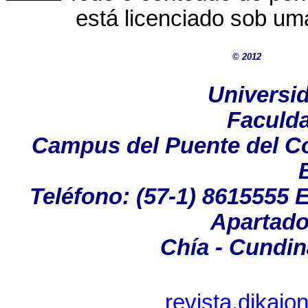
está licenciado sob u
© 2012
Universi
Faculda
Campus del Puente del C
Teléfono: (57-1) 8615555 E
Apartado
Chía - Cundi
revista.dikai