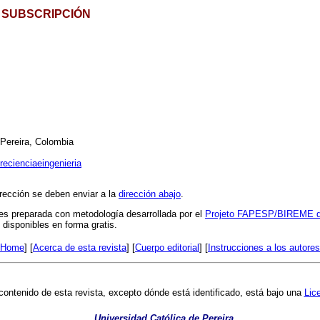
SUBSCRIPCIÓN
Pereira, Colombia
recienciaeingenieria
rección se deben enviar a la
dirección abajo
.
es preparada con metodología desarrollada por el
Projeto FAPESP/BIREME de
 disponibles en forma gratis.
Home
] [
Acerca de esta revista
] [
Cuerpo editorial
] [
Instrucciones a los autores
contenido de esta revista, excepto dónde está identificado, está bajo una
Lic
Universidad Católica de Pereira