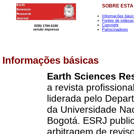
SOBRE ESTA
Informações bási
Fontes de indexa
Copyright
ISSN 1794-6190
Patrocinadores
versão impressa
Informações
básicas
Earth Sciences Re
a revista profission
liderada pelo Depar
da Universidade Na
Bogotá. ESRJ public
arbitragem de revis