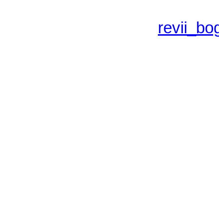
revii_b