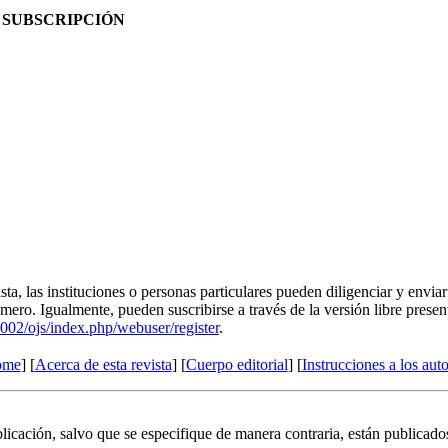
SUBSCRIPCIÓN
ista, las instituciones o personas particulares pueden diligenciar y envia
mero. Igualmente, pueden suscribirse a través de la versión libre prese
002/ojs/index.php/webuser/register
.
ome
] [
Acerca de esta revista
] [
Cuerpo editorial
] [
Instrucciones a los aut
licación, salvo que se especifique de manera contraria, están publicado