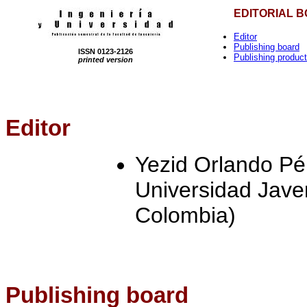
EDITORIAL 
Editor
Publishing board
ISSN 0123-2126
Publishing product
printed version
Editor
Yezid Orlando Pér
Universidad Jave
Colombia)
Publishing board