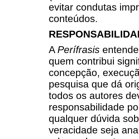
evitar condutas imp
conteúdos.
RESPONSABILIDA
A
Perífrasis
entende 
quem contribui signi
concepção, execução
pesquisa que dá ori
todos os autores d
responsabilidade por
qualquer dúvida sob
veracidade seja anal