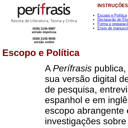
INSTRUÇÕES
Escopo e Política
Declaração de Éti
Forma e preparaç
Envio de manuscr
ISSN 2145-8987
versão impressa
ISSN 2145-9045
versão online
Escopo e Política
A
Perífrasis
publica,
sua versão digital d
de pesquisa, entrev
espanhol e em inglê
escopo abrangente e
investigações sobre