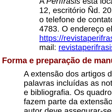
A
Perífrasis
está loc
12, escritório Ñd. 
o telefone de contat
4783. O endereço el
https://revistaperifr
mail:
revistaperifra
Forma e
preparação de man
A extensão dos artigos 
palavras incluídas as n
e bibliografia. Os quad
fazem parte da extensão 
autor deve assegurar-se