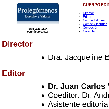
CUERPO EDI
Director
Editor
Comité Editorial
Comité Científico
Corrección
ISSN 0121-182X
Carátula
versión impresa
Director
Dra. Jacqueline 
Editor
Dr. Juan Carlos 
Coeditor: Dr. An
Asistente editori