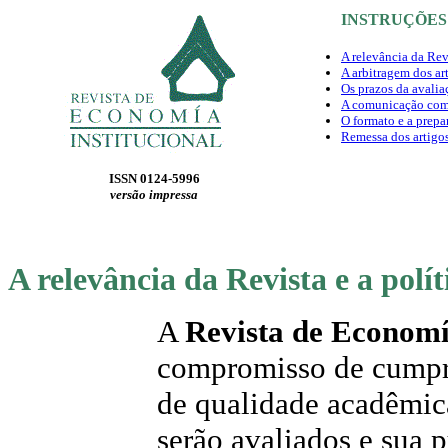
INSTRUÇÕES
A relevância da Revi
A arbitragem dos ar
Os prazos da avalia
A comunicação com 
O formato e a prepa
Remessa dos artigo
ISSN 0124-5996
versão impressa
A relevância da Revista e a polít
A
Revista de Economí
compromisso de cumprir
de qualidade acadêmica
serão avaliados e sua 