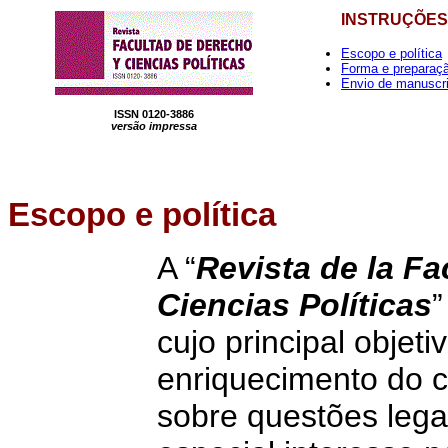
INSTRUÇÕES
Escopo e política
Forma e preparaç
Envio de manuscr
ISSN 0120-3886
versão impressa
Escopo e política
A “
Revista de la F
Ciencias Políticas
”
cujo principal objeti
enriquecimento do 
sobre questões legai