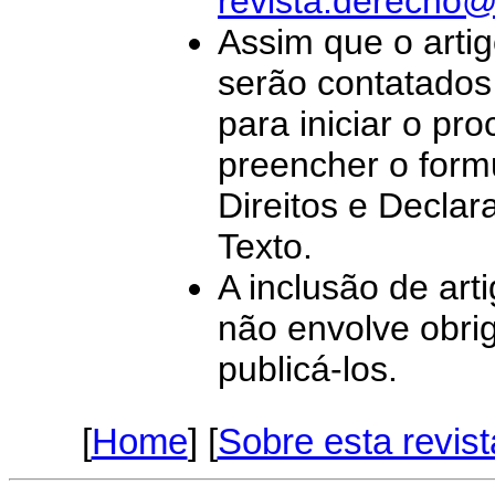
revista.derecho
Assim que o artig
serão contatados 
para iniciar o pr
preencher o form
Direitos e Declar
Texto.
A inclusão de art
não envolve obr
publicá-los.
[
Home
] [
Sobre esta revist