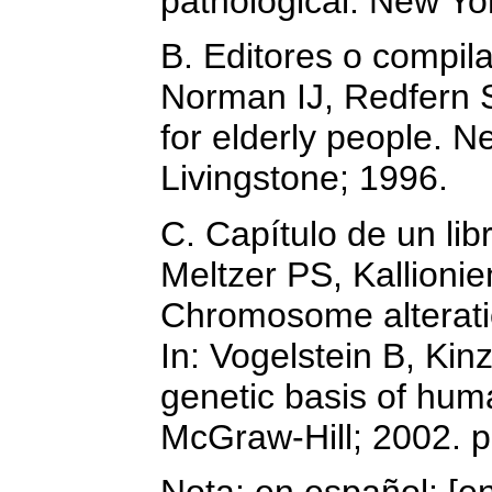
pathological. New Yo
B. Editores o compil
Norman IJ, Redfern S
for elderly people. N
Livingstone; 1996.
C. Capítulo de un lib
Meltzer PS, Kallionie
Chromosome alterati
In: Vogelstein B, Kin
genetic basis of hum
McGraw-Hill; 2002. p