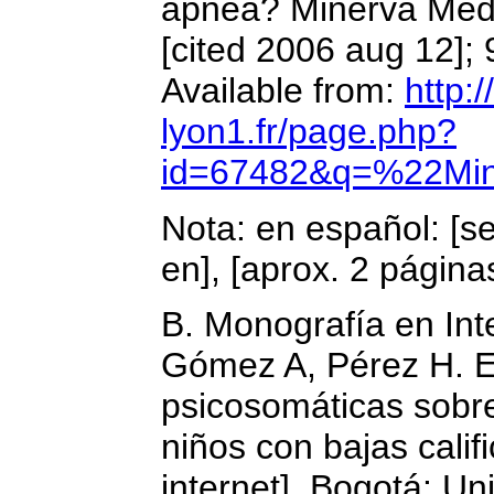
apnea? Minerva Med [
[cited 2006 aug 12]; 
Available from:
http:/
lyon1.fr/page.php?
id=67482&q=%22Mi
Nota: en español: [ser
en], [aprox. 2 páginas
B. Monografía en Int
Gómez A, Pérez H. E
psicosomáticas sobre
niños con bajas cali
internet]. Bogotá: Un