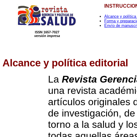
INSTRUCCIO
Alcance y política 
Forma y preparaci
Envío de manuscr
ISSN 1657-7027
versión impresa
Alcance
y política editorial
La
Revista Gerenci
una revista académi
artículos originales 
de investigación, de
torno a la salud y l
todas aquellas área