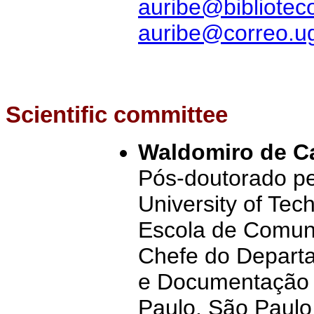
auribe@bibliotec
auribe@correo.ug
Scientific committee
Waldomiro de Ca
Pós-doutorado p
University of Tec
Escola de Comuni
Chefe do Departa
e Documentação 
Paulo. São Paulo 