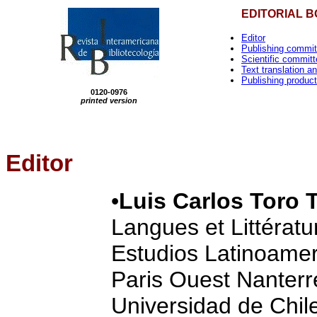
EDITORIAL 
Editor
Publishing commit
Scientific
committ
Text translation an
Publishing product
0120-0976
printed version
Editor
•
Luis Carlos Toro
Langues et Littérat
Estudios Latinoamer
Paris Ouest Nanterr
Universidad de Chile