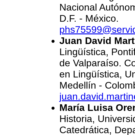
Nacional Autónom
D.F. - México.
phs75599@servi
Juan David Mart
Lingüística, Pont
de Valparaíso. C
en Lingüística, U
Medellín - Colom
juan.david.marti
María Luisa Ore
Historia, Univers
Catedrática, Dep