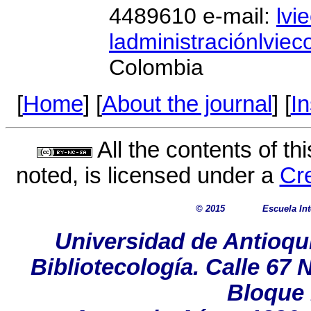
4489610 e-mail:
lvi
ladministraciónlvie
Colombia
[
Home
] [
About the journal
] [
In
All the contents of th
noted, is licensed under a
Cr
© 2015
Escuela In
Universidad de Antioqu
Bibliotecología. Calle 67 
Bloque 1