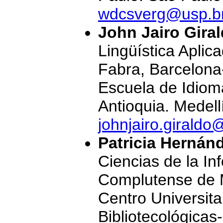
wdcsverg@usp.b
John Jairo Giral
Lingüística Apli
Fabra, Barcelona
Escuela de Idiom
Antioquia. Medell
johnjairo.girald
Patricia Hernán
Ciencias de la In
Complutense de M
Centro Universita
Bibliotecológicas