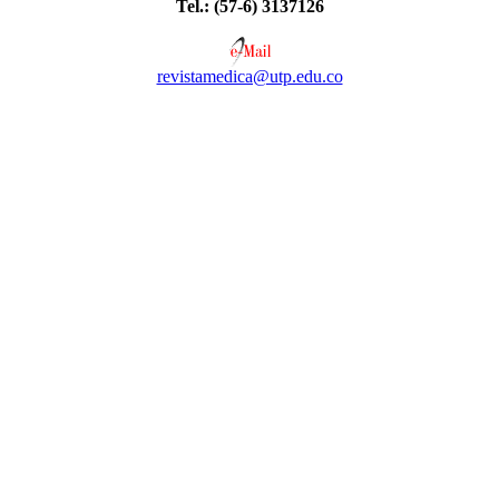
Tel.: (57-6) 3137126
revistamedica@utp.edu.co