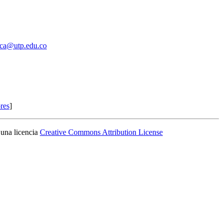
ica@utp.edu.co
ores
]
 una licencia
Creative Commons Attribution License