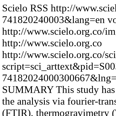
Scielo RSS
http://www.scie
741820240003&lang=en
vo
http://www.scielo.org.co/im
http://www.scielo.org.co
http://www.scielo.org.co/sc
script=sci_arttext&pid=S00
74182024000300667&lng=
SUMMARY This study has ha
the analysis via fourier-tra
(FTIR), thermogravimetry (T