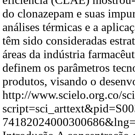
do clonazepam e suas impu
análises térmicas e a aplic
têm sido consideradas estra
áreas da indústria farmacêu
definem os parâmetros tecn
produtos, visando o desenv
http://www.scielo.org.co/sc
script=sci_arttext&pid=S00
74182024000300686&lng