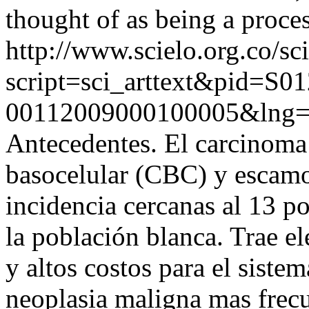
thought of as being a proce
http://www.scielo.org.co/sc
script=sci_arttext&pid=S01
00112009000100005&lng=
Antecedentes. El carcinoma
basocelular (CBC) y escamoc
incidencia cercanas al 13 po
la población blanca. Trae e
y altos costos para el siste
neoplasia maligna mas frec