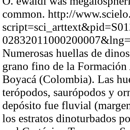
O. ewaldi was megalospheri
common.
http://www.scielo
script=sci_arttext&pid=S01
02832011000200007&lng=
Numerosas huellas de dinosa
grano fino de la Formación
Boyacá (Colombia). Las hue
terópodos, saurópodos y or
depósito fue fluvial (margen
los estratos dinoturbados po