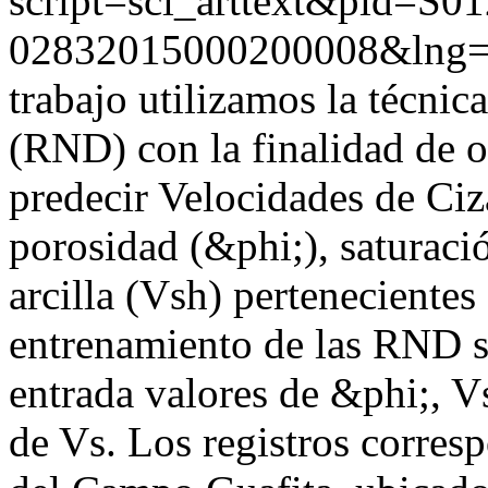
script=sci_arttext&pid=S01
02832015000200008&lng
trabajo utilizamos la técnic
(RND) con la finalidad de 
predecir Velocidades de Ciza
porosidad (&phi;), saturac
arcilla (Vsh) pertenecientes
entrenamiento de las RND s
entrada valores de &phi;, V
de Vs. Los registros corres