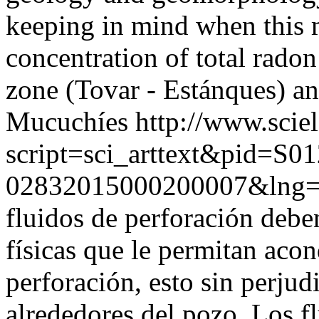
keeping in mind when this m
concentration of total radon
zone (Tovar - Estánques) an
Mucuchíes
http://www.sciel
script=sci_arttext&pid=S01
02832015000200007&lng
fluidos de perforación debe
físicas que le permitan acon
perforación, esto sin perjud
alrededores del pozo. Los fl