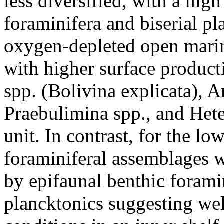
less diversified, with a hig
foraminifera and biserial pl
oxygen-depleted open marin
with higher surface product
spp. (Bolivina explicata),
Praebulimina spp., and Hete
unit. In contrast, for the 
foraminiferal assemblages 
by epifaunal benthic forami
plancktonics suggesting we