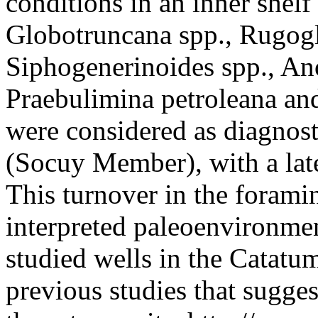
conditions in an inner shelf
Globotruncana spp., Rugogl
Siphogenerinoides spp., Ano
Praebulimina petroleana a
were considered as diagnos
(Socuy Member), with a lat
This turnover in the forami
interpreted paleoenvironmen
studied wells in the Catatu
previous studies that sugge