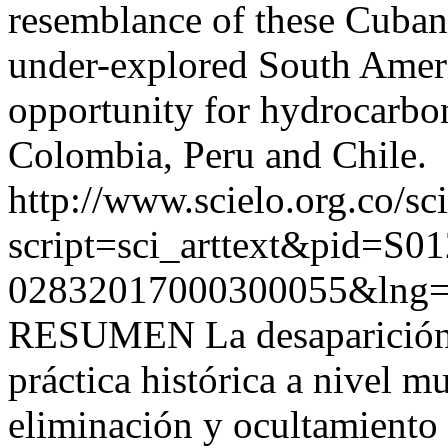
resemblance of these Cuban 
under-explored South Amer
opportunity for hydrocarbon
Colombia, Peru and Chile.
http://www.scielo.org.co/sc
script=sci_arttext&pid=S01
02832017000300055&lng=
RESUMEN La desaparición f
práctica histórica a nivel m
eliminación y ocultamiento 