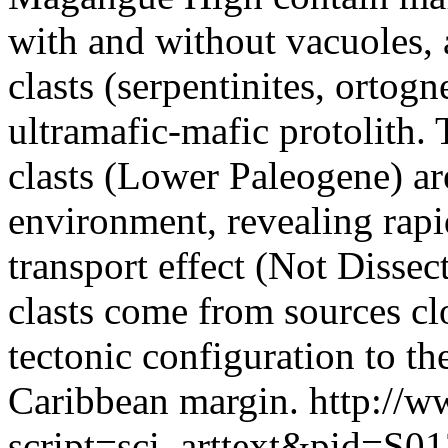
with and without vacuoles,
clasts (serpentinites, ortog
ultramafic-mafic protolith
clasts (Lower Paleogene) are
environment, revealing rap
transport effect (Not Dissec
clasts come from sources cl
tectonic configuration to 
Caribbean margin.
http://w
script=sci_arttext&pid=S01