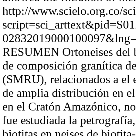
http://www.scielo.org.co/sc
script=sci_arttext&pid=S01
02832019000100097&lng=
RESUMEN Ortoneises del b
de composición granítica d
(SMRU), relacionados a el 
de amplia distribución en 
en el Cratón Amazónico, nor
fue estudiada la petrografía
biotitas en neises de biotit