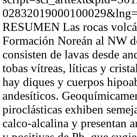
02832019000100029&lng=
RESUMEN Las rocas volcánic
Formación Noreán al NW de
consisten de lavas desde ande
tobas vítreas, líticas y cri
hay diques y cuerpos hipoab
andesíticos. Geoquímicament
piroclásticas exhiben semeja
calco-alcalina y presentan 
y positivas de Pb, que sugi