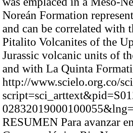
was emplaced in a Meso-Ne
Noreán Formation represent
and can be correlated with 
Pitalito Volcanites of the 
Jurassic volcanic units of 
and with La Quinta Formatio
http://www.scielo.org.co/sc
script=sci_arttext&pid=S01
02832019000100055&lng=
RESUMEN Para avanzar en l