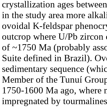
crystallization ages betwee
in the study area more alkal
ovoidal K-feldspar phenocry
outcrop where U/Pb zircon d
of ~1750 Ma (probably assoc
Suite defined in Brazil). Ov
sedimentary sequence (whic
Member of the Tunuí Group 
1750-1600 Ma ago, where me
impregnated by tourmalines 