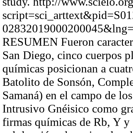
study.
http://www.scielo.org
script=sci_arttext&pid=S01
02832019000200045&lng=
RESUMEN Fueron caracteriz
San Diego, cinco cuerpos pl
químicas posicionan a cuatr
Batolito de Sonsón, Comple
Samaná) en el campo de los g
Intrusivo Gnéisico como gra
firmas químicas de Rb, Y y 