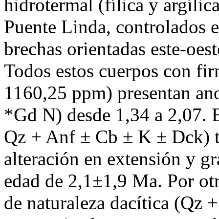
hidrotermal (fílica y argílic
Puente Linda, controlados e
brechas orientadas este-oest
Todos estos cuerpos con fir
1160,25 ppm) presentan an
*Gd N) desde 1,34 a 2,07. E
Qz + Anf ± Cb ± K ± Dck) t
alteración en extensión y g
edad de 2,1±1,9 Ma. Por otr
de naturaleza dacítica (Qz 