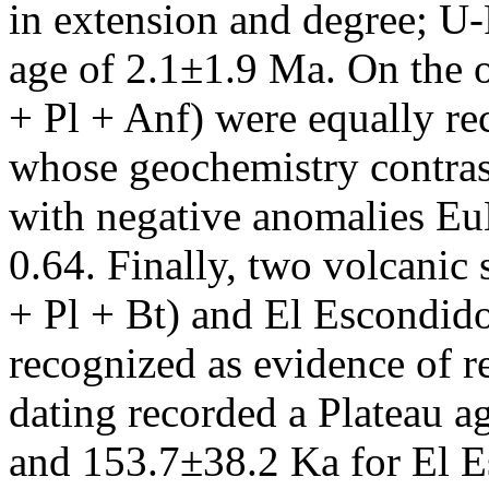
in extension and degree; U-
age of 2.1±1.9 Ma. On the o
+ Pl + Anf) were equally re
whose geochemistry contrast
with negative anomalies E
0.64. Finally, two volcanic
+ Pl + Bt) and El Escondid
recognized as evidence of re
dating recorded a Plateau a
and 153.7±38.2 Ka for El E