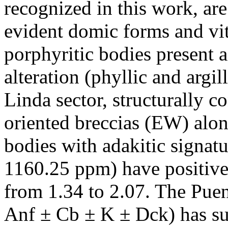
recognized in this work, ar
evident domic forms and vit
porphyritic bodies present 
alteration (phyllic and argil
Linda sector, structurally c
oriented breccias (EW) alon
bodies with adakitic signat
1160.25 ppm) have positi
from 1.34 to 2.07. The Pue
Anf ± Cb ± K ± Dck) has sup