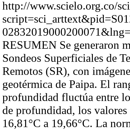
http://www.scielo.org.co/sc
script=sci_arttext&pid=S01
02832019000200071&lng=
RESUMEN Se generaron mode
Sondeos Superficiales de T
Remotos (SR), con imágenes
geotérmica de Paipa. El ran
profundidad fluctúa entre 
de profundidad, los valores
16,81°C a 19,66°C. La norm