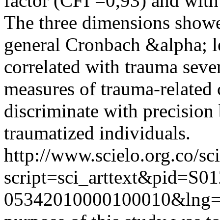
factor (CFI =0,93) and with 
The three dimensions showe
general Cronbach &alpha; l
correlated with trauma sever
measures of trauma-related 
discriminate with precision
traumatized individuals.
http://www.scielo.org.co/sc
script=sci_arttext&pid=S01
05342010000100010&lng=