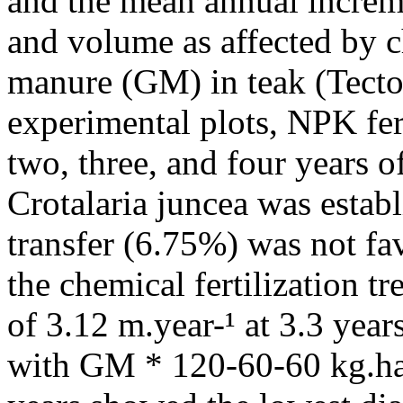
and the mean annual increm
and volume as affected by c
manure (GM) in teak (Tecton
experimental plots, NPK fert
two, three, and four years o
Crotalaria juncea was estab
transfer (6.75%) was not fa
the chemical fertilization 
of 3.12 m.year-¹ at 3.3 years
with GM * 120-60-60 kg.ha-¹