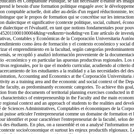
tifs en Comptabilité Publique, se fait nécessaire d'établir les imaginai
nd le besoin d'une formation politique engagée avec le développement d
ion comptable actuelle, doit aller au-delàs d'un regard réductionniste, 
distingue que le propos de formation qui se concrétise sur les interaction
on dialectique et significative (contexte politique, social, culturel, éc
e dialectique et l'évaluatif, en tant que notions fondamentales pour pou
20-46452011000100004&lng=en&nrm=iso&tlng=en
Este artículo de invest
ativas, Contables y Económicas de la Corporación Universitaria Autónom
prendimiento como área de formación y el contexto económico y social d
cterizar el emprendimiento en la facultad, según categorías predominantem
emás, se recopiló y analizó información proveniente de la documentación 
io -económico y en particular las apuestas productivas regionales. Los r
tivas regionales, por lo que el modelo curricular, acudiendo al criterio 
 acercamiento de los estudiantes a la realidad y a las necesidades del de
istration, Accounting and Economics at the Corporación Universitaria A
activity as a training area and the economic and social context of the Dep
at the faculty, as predominantly economic categories. To achieve this go
tion from the documents of territorial planning exercises conducted in th
characteristics of entrepreneurship in the Faculty and the main economi
the regional context and an approach of students to the realities and de
ulté de Sciences Administratives, Comptables et économiques de la Corpor
 qui puisse articuler l'entrepreneuriat comme un domaine de formation 
our identifier et pour caractériser l'entrepreneuriat de la faculté, selon
des étudiants. En plus, on a rassemblé et on a analysé l'information ret
 contexte socioéconomique et surtout les enjeux productifs régionaux. Le