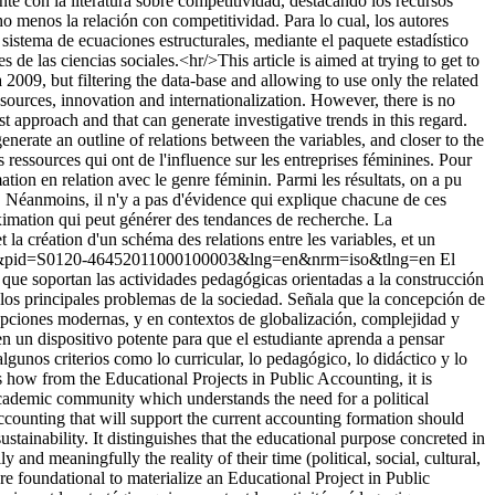
te con la literatura sobre competitividad, destacando los recursos
 menos la relación con competitividad. Para lo cual, los autores
sistema de ecuaciones estructurales, mediante el paquete estadístico
e las ciencias sociales.<hr/>This article is aimed at trying to get to
9, but filtering the data-base and allowing to use only the related
esources, innovation and internationalization. However, there is no
t approach and that can generate investigative trends in this regard.
nerate an outline of relations between the variables, and closer to the
s ressources qui ont de l'influence sur les entreprises féminines. Pour
ation en relation avec le genre féminin. Parmi les résultats, on a pu
on. Néanmoins, il n'y a pas d'évidence qui explique chacune de ces
oximation qui peut générer des tendances de recherche. La
la création d'un schéma des relations entre les variables, et un
rttext&pid=S0120-46452011000100003&lng=en&nrm=iso&tlng=en
El
que soportan las actividades pedagógicas orientadas a la construcción
los principales problemas de la sociedad. Señala que la concepción de
cepciones modernas, y en contextos de globalización, complejidad y
en un dispositivo potente para que el estudiante aprenda a pensar
algunos criterios como lo curricular, lo pedagógico, lo didáctico y lo
how from the Educational Projects in Public Accounting, it is
 academic community which understands the need for a political
ccounting that will support the current accounting formation should
tainability. It distinguishes that the educational purpose concreted in
 and meaningfully the reality of their time (political, social, cultural,
 are foundational to materialize an Educational Project in Public