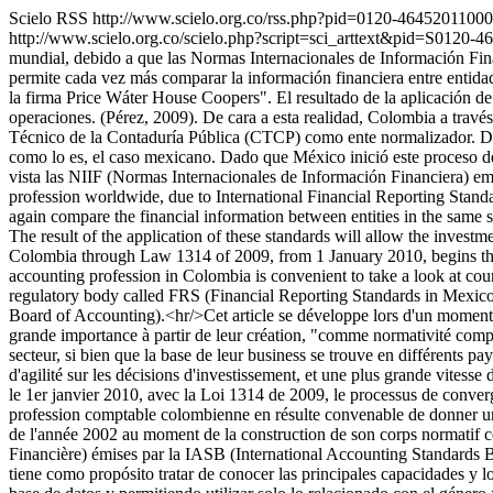
Scielo RSS
http://www.scielo.org.co/rss.php?pid=0120-464520110
http://www.scielo.org.co/scielo.php?script=sci_arttext&pid=S01
mundial, debido a que las Normas Internacionales de Información Fin
permite cada vez más comparar la información financiera entre entidad
la firma Price Wáter House Coopers". El resultado de la aplicación d
operaciones. (Pérez, 2009). De cara a esta realidad, Colombia a travé
Técnico de la Contaduría Pública (CTCP) como ente normalizador. De e
como lo es, el caso mexicano. Dado que México inició este proceso 
vista las NIIF (Normas Internacionales de Información Financiera) em
profession worldwide, due to International Financial Reporting Stand
again compare the financial information between entities in the same se
The result of the application of these standards will allow the investm
Colombia through Law 1314 of 2009, from 1 January 2010, begins the
accounting profession in Colombia is convenient to take a look at cou
regulatory body called FRS (Financial Reporting Standards in Mexico)
Board of Accounting).<hr/>Cet article se développe lors d'un moment
grande importance à partir de leur création, "comme normativité compt
secteur, si bien que la base de leur business se trouve en différents p
d'agilité sur les décisions d'investissement, et une plus grande vites
le 1er janvier 2010, avec la Loi 1314 de 2009, le processus de conve
profession comptable colombienne en résulte convenable de donner un
de l'année 2002 au moment de la construction de son corps normatif
Financière) émises par la IASB (International Accounting Standards 
tiene como propósito tratar de conocer las principales capacidades y 