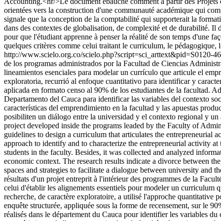
Accounting.<hr/>Le document ébauche comment à partir des Projets éduca
orientées vers la construction d'une communauté académique qui compre
signale que la conception de la comptabilité qui supporterait la format
dans des contextes de globalisation, de complexité et de durabilité. Il 
pour que l'étudiant apprenne à penser la réalité de son temps d'une faç
quelques critères comme celui traitant le curriculum, le pédagogique, l
http://www.scielo.org.co/scielo.php?script=sci_arttext&pid=S01
de los programas administrados por la Facultad de Ciencias Administr
lineamientos esenciales para modelar un currículo que articule el em
exploratoria, recurrió al enfoque cuantitativo para identificar y cara
aplicada en formato censo al 90% de los estudiantes de la facultad. Ad
Departamento del Cauca para identificar las variables del contexto soc
características del emprendimiento en la facultad y las apuestas produc
posibiliten un diálogo entre la universidad y el contexto regional y un
project developed inside the programs leaded by the Faculty of Admin
guidelines to design a curriculum that articulates the entrepreneurial 
approach to identify and to characterize the entrepreneurial activity 
students in the faculty. Besides, it was collected and analyzed informa
economic context. The research results indicate a divorce between the 
spaces and strategies to facilitate a dialogue between university and 
résultats d'un projet entreprit à l'intérieur des programmes de la Fac
celui d'établir les alignements essentiels pour modeler un curriculum
recherche, de caractère exploratoire, a utilisé l'approche quantitative p
enquête structurée, appliquée sous la forme de recensement, sur le 90% 
réalisés dans le département du Cauca pour identifier les variables du