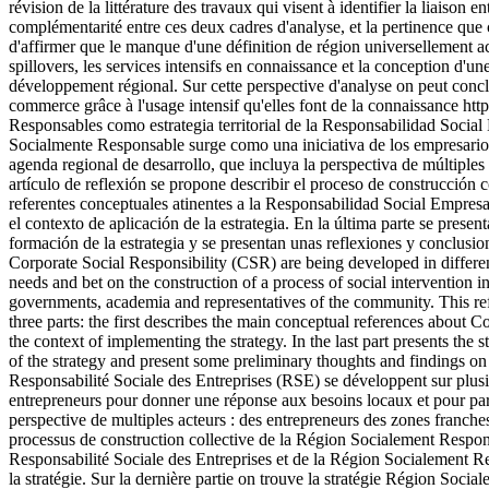
révision de la littérature des travaux qui visent à identifier la liaison
complémentarité entre ces deux cadres d'analyse, et la pertinence que 
d'affirmer que le manque d'une définition de région universellement acce
spillovers, les services intensifs en connaissance et la conception d'un
développement régional. Sur cette perspective d'analyse on peut con
commerce grâce à l'usage intensif qu'elles font de la connaissance
htt
Responsables como estrategia territorial de la Responsabilidad Social
Socialmente Responsable surge como una iniciativa de los empresarios 
agenda regional de desarrollo, que incluya la perspectiva de múltiple
artículo de reflexión se propone describir el proceso de construcción 
referentes conceptuales atinentes a la Responsabilidad Social Empresa
el contexto de aplicación de la estrategia. En la última parte se prese
formación de la estrategia y se presentan unas reflexiones y conclusion
Corporate Social Responsibility (CSR) are being developed in differen
needs and bet on the construction of a process of social intervention 
governments, academia and representatives of the community. This refle
three parts: the first describes the main conceptual references about 
the context of implementing the strategy. In the last part presents the
of the strategy and present some preliminary thoughts and findings on
Responsabilité Sociale des Entreprises (RSE) se développent sur plus
entrepreneurs pour donner une réponse aux besoins locaux et pour parie
perspective de multiples acteurs : des entrepreneurs des zones franche
processus de construction collective de la Région Socialement Responsa
Responsabilité Sociale des Entreprises et de la Région Socialement Re
la stratégie. Sur la dernière partie on trouve la stratégie Région Soci