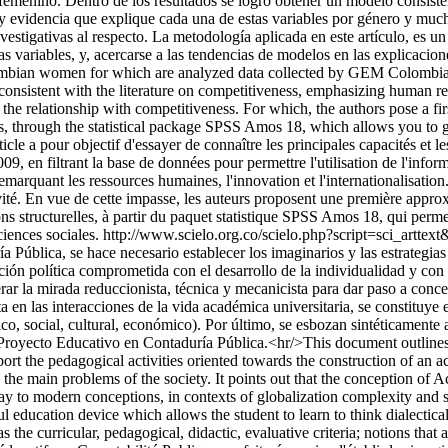
 femenino. Dentro de los resultados se logró obtener un modelo consisten
 evidencia que explique cada una de estas variables por género y mucho
tigativas al respecto. La metodología aplicada en este artículo, es un 
ariables, y, acercarse a las tendencias de modelos en las explicaciones d
bian women for which are analyzed data collected by GEM Colombia 200
l consistent with the literature on competitiveness, emphasizing human r
he relationship with competitiveness. For which, the authors pose a firs
ns, through the statistical package SPSS Amos 18, which allows you to ge
icle a pour objectif d'essayer de connaître les principales capacités et le
, en filtrant la base de données pour permettre l'utilisation de l'inform
 remarquant les ressources humaines, l'innovation et l'internationalisati
tivité. En vue de cette impasse, les auteurs proposent une première appr
s structurelles, à partir du paquet statistique SPSS Amos 18, qui permet 
iences sociales.
http://www.scielo.org.co/scielo.php?script=sci_a
blica, se hace necesario establecer los imaginarios y las estrategias 
n política comprometida con el desarrollo de la individualidad y con 
erar la mirada reduccionista, técnica y mecanicista para dar paso a con
a en las interacciones de la vida académica universitaria, se constituye 
ico, social, cultural, económico). Por último, se esbozan sintéticamente 
Proyecto Educativo en Contaduría Pública.<hr/>This document outlines 
port the pedagogical activities oriented towards the construction of an
the main problems of the society. It points out that the conception of A
y to modern conceptions, in contexts of globalization complexity and sus
ul education device which allows the student to learn to think dialectically
s the curricular, pedagogical, didactic, evaluative criteria; notions that