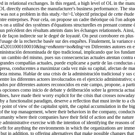
 in relational exchanges. In this regard, a high level of OL in the manuf
hat OL directly enhances the manufacturer's business performance. The stud
as not a problem in this study.<hr/>L'objectif principal de cette étude e
entre entreprises. Pour cela, on propose un cadre théorique où l'on adop
es on a utilisé des systèmes d'équations structurelles en prenant comme 
précédent des résultats atteints dans les échanges relationnels. Ainsi, 
ssi de façon indirecte sur le degré de loyauté. On peut corroborer en plus 
 à l'usage de la recherche basée sur des enquêtes. Finalement, la varian
20-46452011000100010&lng=en&nrm=iso&tlng=en
Diferentes autores en e
administración denominada de tipo tradicional, implicando que los funda
a un cambio del mismo, pues sus consecuencias actuales atentan contra e
as grandes compañías actuales, puede explicarse a partir de las conducta
mpresa, conducentes a maximizar cada vez más su capital, afectan de ma
eza misma. Hablar de una crisis de la administración tradicional y sus 
tre los diferentes actores involucrados en el ejercicio administrativo; 
dos por diferentes autores reconocidos en este campo, propone, a partir 
as opciones como inicio de debate y deliberación sobre la gerencia actua
ines, have made their worry explicit for the crisis that crosses nowadays
by a functionalist paradigm, deserve a reflection that must invite to a c
oint of view of the capitalist spirit, the capital accumulation in the b
s of the top management, where their behaviors in the company, conducive
nity where their companies have their field of action and the nature itse
administrative exercise with the intention of identifying the reasons of t
efit for anything the environments in which the organizations are immers
 but in addition, to offering alternatives that make possible changes th