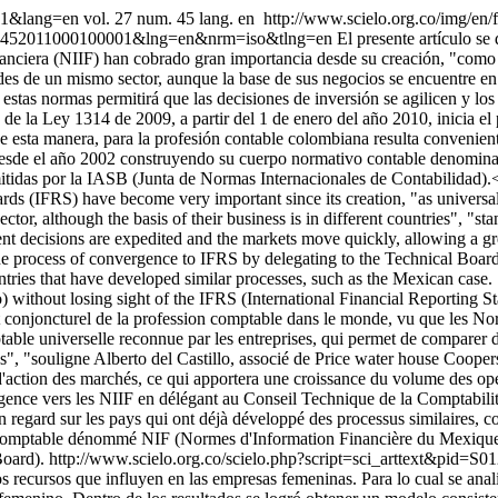
001&lang=en
vol. 27 num. 45 lang. en
http://www.scielo.org.co/img/en/
20-46452011000100001&lng=en&nrm=iso&tlng=en
El presente artículo se
anciera (NIIF) han cobrado gran importancia desde su creación, "como 
es de un mismo sector, aunque la base de sus negocios se encuentre en d
e estas normas permitirá que las decisiones de inversión se agilicen y 
s de la Ley 1314 de 2009, a partir del 1 de enero del año 2010, inicia 
sta manera, para la profesión contable colombiana resulta conveniente
desde el año 2002 construyendo su cuerpo normativo contable denomin
itidas por la IASB (Junta de Normas Internacionales de Contabilidad).
ards (IFRS) have become very important since its creation, "as univers
ctor, although the basis of their business is in different countries", "s
ent decisions are expedited and the markets move quickly, allowing a gre
 process of convergence to IFRS by delegating to the Technical Board
ntries that have developed similar processes, such as the Mexican case.
 without losing sight of the IFRS (International Financial Reporting S
 conjoncturel de la profession comptable dans le monde, vu que les No
able universelle reconnue par les entreprises, qui permet de comparer de
ays", "souligne Alberto del Castillo, associé de Price water house Cooper
se d'action des marchés, ce qui apportera une croissance du volume des o
rgence vers les NIIF en délégant au Conseil Technique de la Comptabili
 regard sur les pays qui ont déjà développé des processus similaires,
 comptable dénommé NIF (Normes d'Information Financière du Mexique)
Board).
http://www.scielo.org.co/scielo.php?script=sci_arttext&pi
los recursos que influyen en las empresas femeninas. Para lo cual se an