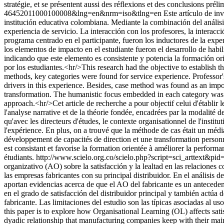
stratégie, et se présentent aussi des réflexions et des conclusions préli
46452011000100008&lng=en&nrm=iso&tlng=en
Este artículo de i
institución educativa colombiana. Mediante la combinación del análisi
experiencia de servicio. La interacción con los profesores, la interacci
programa centrado en el participante, fueron los inductores de la exp
los elementos de impacto en el estudiante fueron el desarrollo de habil
indicando que este elemento es consistente y potencia la formación or
por los estudiantes.<hr/>This research had the objective to establish
methods, key categories were found for service experience. Professor's 
drivers in this experience. Besides, case method was found as an impor
transformation. The humanistic focus embedded in each category was a
approach.<hr/>Cet article de recherche a pour objectif celui d'établi
l'analyse narrative et de la théorie fondée, encadrées par la modalité 
qu'avec les directeurs d'études, le contexte organisationnel de l'institu
l'expérience. En plus, on a trouvé que la méthode de cas était un médi
développement de capacités de direction et une transformation personne
est consistant et favorise la formation orientée à améliorer la performa
étudiants.
http://www.scielo.org.co/scielo.php?script=sci_arttex
organizativo (AO) sobre la satisfacción y la lealtad en las relaciones
las empresas fabricantes con su principal distribuidor. En el análisis
aportan evidencias acerca de que el AO del fabricante es un anteceden
en el grado de satisfacción del distribuidor principal y también actú
fabricante. Las limitaciones del estudio son las típicas asociadas al
this paper is to explore how Organisational Learning (OL) affects satis
dyadic relationship that manufacturing companies keep with their main