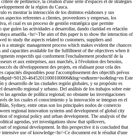
critère de pertinence, la création d'une série d'espaces et de stratégies
 développement de la région du Cauca.
culo es mostrar la interacción de los distintos eslabones y sus
os aspectos referentes a clientes, proveedores y empresas, los
va, el cual es un proceso de gestión estratégica que permite
o que guíen las actividades a desarrollar, dando claridad en relación
itaya amarilla.<hr/>The aim of this paper is to show the interaction of
ed to study the aspects related to customers, suppliers and
h is a strategic management process which makes evident the chances
and capacities available for the fulfillment of the objectives when it
 segments respectifs qui conforment l'enchaînement productif de la
sseurs et aux entreprises, aux marchés, à l'évolution des besoins,
 succès du développement des projets, en réalisant pour cela des
 des capacités disponibles pour l'accomplissement des objectifs prévus
_arttext&pid=S0120-46452011000100006&lng=en&nrm=iso&tlng=en
Este
ón y desarrollo de las ciudades región globales, y su propósito es
l desarrollo regional y urbano. Del análisis de los trabajos sobre este
en las agendas de política regional; no obstante las investigaciones
avés de los cuales el conocimiento y la innovación se integran en el
ilán, Sydney, entre otras son los principales nodos de comercio
between regional innovation systems and development of global city
ction of regional policy and urban development. The analysis of the
olitical agendas, yet investigations show that spillovers,
 of regional development. In this perspective it is concluded that
 intensive use of knowledge<hr/>Ce document est le résultat d'une