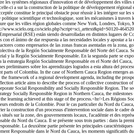
 entre les systèmes régionaux d'innovation et de développement des villes r
celle-ci a sur la construction de la politique de développement régional
ptée constitue le principal obstacle pour réussir à les intégrer sur les 
e politique scientifique et technologique, sont les mécanismes à travers l
clure que les villes région globales comme New York, Londres, Tokyo, 
p://www.scielo.org.co/scielo.php?script=sci_arttext&pid=S0120-4
 Empresarial (RSE) están siendo desarrolladas en distintos lugares de C
con el ánimo de dar respuesta a las necesidades locales y apostar a la
s actores como empresarios de las zonas francas asentadas en la zona, g
colectiva de la Región Socialmente Responsable del Norte del Cauca. Se p
rial y la Región Socialmente Responsable. En la segunda parte se expon
nta la estrategia Región Socialmente Responsable en el Norte del Cauca, 
es preliminares sobre los aprendizajes logrados a esta altura del proceso
t parts of Colombia. In the case of Northern Cauca Region emerges as an
in the framework of a regional development agenda, including the prospect
ction article aims to describe the process of collective construction o
Corporate Social Responsibility and Socially Responsible Region. The se
 strategy Socially Responsible Region in Northern Cauca, the milestones 
 the learning achieved at this stage of the process.<hr/>Les Régions So
ieurs endroits de la Colombie. Pour le cas particulier du Nord du Cauc
r la construction d'un processus d'intervention sociale dans le cadre d
s situés sur la zone, des gouvernements locaux, l'académie et des représe
ble du Nord du Cauca. Il se présente sous trois parties : dans la premiè
sponsable. La deuxième partie présente les principales caractéristiques
alement Responsable dans le Nord du Cauca, les moments significatifs du 