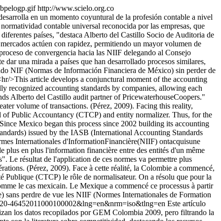
fbpelogp.gif
http://www.scielo.org.co
 desarrolla en un momento coyuntural de la profesión contable a nivel
normatividad contable universal reconocida por las empresas, que
iferentes países, "destaca Alberto del Castillo Socio de Auditoria de
los mercados actúen con rapidez, permitiendo un mayor volumen de
el proceso de convergencia hacia las NIIF delegando al Consejo
 dar una mirada a países que han desarrollado procesos similares,
ado NIF (Normas de Información Financiera de México) sin perder de
<hr/>This article develops a conjunctural moment of the accounting
ally recognized accounting standards by companies, allowing each
tands Alberto del Castillo audit partner of PricewaterhouseCoopers."
ater volume of transactions. (Pérez, 2009). Facing this reality,
 of Public Accountancy (CTCP) and entity normalizer. Thus, for the
 Since Mexico began this process since 2002 building its accounting
tandards) issued by the IASB (International Accounting Standards
rmes Internationales d'InformationFinancière(NIIF) ontacquisune
 plus en plus l'information financière entre des entités d'un même
s". Le résultat de l'application de ces normes va permettre plus
pérations. (Pérez, 2009). Face à cette réalité, la Colombie a commencé,
té Publique (CTCP) le rôle de normalisateur. On a résolu que pour la
 comme le cas mexicain. Le Mexique a commencé ce processus à partir
 sans perdre de vue les NIIF (Normes Internationales de Formation
d=S0120-46452011000100002&lng=en&nrm=iso&tlng=en
Este artículo
alizan los datos recopilados por GEM Colombia 2009, pero filtrando la