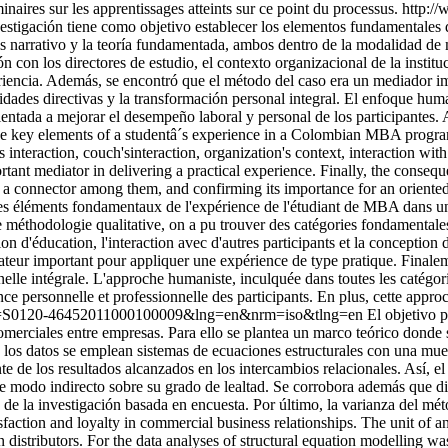
minaires sur les apprentissages atteints sur ce point du processus.
http://
nvestigación tiene como objetivo establecer los elementos fundamentales
s narrativo y la teoría fundamentada, ambos dentro de la modalidad de m
ón con los directores de estudio, el contexto organizacional de la institu
eriencia. Además, se encontró que el método del caso era un mediador im
idades directivas y la transformación personal integral. El enfoque human
ientada a mejorar el desempeño laboral y personal de los participantes. 
 the key elements of a studentâ´s experience in a Colombian MBA progra
interaction, couch'sinteraction, organization's context, interaction wit
tant mediator in delivering a practical experience. Finally, the conseq
 connector among them, and confirming its importance for an oriented 
r les éléments fondamentaux de l'expérience de l'étudiant de MBA dans un
de méthodologie qualitative, on a pu trouver des catégories fondamentales 
tion d'éducation, l'interaction avec d'autres participants et la conception
ateur important pour appliquer une expérience de type pratique. Finalem
lle intégrale. L'approche humaniste, inculquée dans toutes les catégorie
nce personnelle et professionnelle des participants. En plus, cette appro
t&pid=S0120-46452011000100009&lng=en&nrm=iso&tlng=en
El objetivo p
 comerciales entre empresas. Para ello se plantea un marco teórico dond
 de los datos se emplean sistemas de ecuaciones estructurales con una m
te de los resultados alcanzados en los intercambios relacionales. Así, 
a de modo indirecto sobre su grado de lealtad. Se corrobora además que 
 uso de la investigación basada en encuesta. Por último, la varianza del
faction and loyalty in commercial business relationships. The unit of an
 distributors. For the data analyses of structural equation modelling w