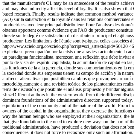
that the manufacturer's OL may be an antecedent of the results achieved
and may also indirectly affect its level of loyalty. It is also shown t
based research. Finally, results indicate that common method variance w
(AO) sur la satisfaction et la loyauté dans les relations commerciales 
productrices avec leur principal distributeur. Pour l'analyse des donné
obtenus apportent comme évidence que l'AO du producteur constitue un 
directe sur le degré de satisfaction du distributeur principal et agit au
producteur. Les limitations de l'étude sont typiques, celles associées
http://www.scielo.org.co/scielo.php?script=sci_arttext&pid=S01
explícita su preocupación por la crisis que atraviesa actualmente la 
un paradigma funcionalista, merezcan una reflexión que debe invitar 
punto de vista del espíritu capitalista, la acumulación de capital en l
las funciones de la alta gerencia, donde sus comportamientos en la e
la sociedad donde sus empresas tienen su campo de acción y la natural
a ofrecer alternativas que posibiliten cambios que provoquen armonía en
metodológicamente a una revisión teórica de los planteamientos realiza
tema de discusión que posibilite el análisis propuesto y brindar algun
<hr/>Different authors in the western world from their different discipl
dominant foundations of the administrative direction supported today, 
equilibrium of the community and of the nature of the world. From the p
owners of the capital in the organizations, they exercise the function
way the human beings who are employed at their organizations, the huma
that give foundation to the need to explore new ways on the part of the 
traditional administration, have produced a deviation that does not ben
consequences, it does not force to recognize only such an affirmation,