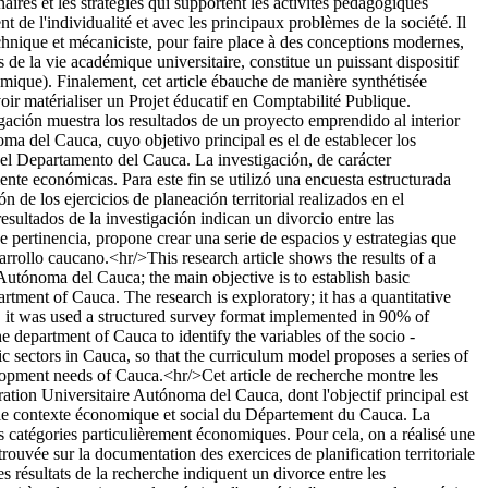
res et les stratégies qui supportent les activités pédagogiques
e l'individualité et avec les principaux problèmes de la société. Il
technique et mécaniciste, pour faire place à des conceptions modernes,
s de la vie académique universitaire, constitue un puissant dispositif
onomique). Finalement, cet article ébauche de manière synthétisée
voir matérialiser un Projet éducatif en Comptabilité Publique.
igación muestra los resultados de un proyecto emprendido al interior
a del Cauca, cuyo objetivo principal es el de establecer los
el Departamento del Cauca. La investigación, de carácter
ente económicas. Para este fin se utilizó una encuesta estructurada
de los ejercicios de planeación territorial realizados en el
esultados de la investigación indican un divorcio entre las
de pertinencia, propone crear una serie de espacios y estrategias que
sarrollo caucano.<hr/>This research article shows the results of a
utónoma del Cauca; the main objective is to establish basic
artment of Cauca. The research is exploratory; it has a quantitative
al, it was used a structured survey format implemented in 90% of
e department of Cauca to identify the variables of the socio -
c sectors in Cauca, so that the curriculum model proposes a series of
velopment needs of Cauca.<hr/>Cet article de recherche montre les
ation Universitaire Autónoma del Cauca, dont l'objectif principal est
et le contexte économique et social du Département du Cauca. La
 des catégories particulièrement économiques. Pour cela, on a réalisé une
rouvée sur la documentation des exercices de planification territoriale
s résultats de la recherche indiquent un divorce entre les