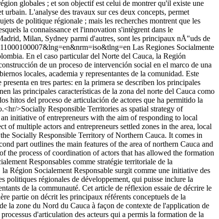
égion globales ; et son objectif est celui de montrer qu'il existe une
 et urbain. L'analyse des travaux sur ces deux concepts, permet
sujets de politique régionale ; mais les recherches montrent que les
esquels la connaissance et l'innovation s'intègrent dans le
Madrid, Milan, Sydney parmi d'autres, sont les principaux nÅ"uds de
6452011000100007&lng=en&nrm=iso&tlng=en
Las Regiones Socialmente
olombia. En el caso particular del Norte del Cauca, la Región
 construcción de un proceso de intervención social en el marco de una
obiernos locales, academia y representantes de la comunidad. Este
resenta en tres partes: en la primera se describen los principales
en las principales características de la zona del norte del Cauca como
los hitos del proceso de articulación de actores que ha permitido la
.<hr/>Socially Responsible Territories as spatial strategy of
 initiative of entrepreneurs with the aim of responding to local
 of multiple actors and entrepreneurs settled zones in the area, local
f the Socially Responsible Territory of Northern Cauca. It comes in
cond part outlines the main features of the area of northern Cauca and
of the process of coordination of actors that has allowed the formation
cialement Responsables comme stratégie territoriale de la
a, la Région Socialement Responsable surgit comme une initiative des
es politiques régionales de développement, qui puisse inclure la
ntants de la communauté. Cet article de réflexion essaie de décrire le
re partie on décrit les principaux référents conceptuels de la
 de la zone du Nord du Cauca à façon de contexte de l'application de
processus d'articulation des acteurs qui a permis la formation de la