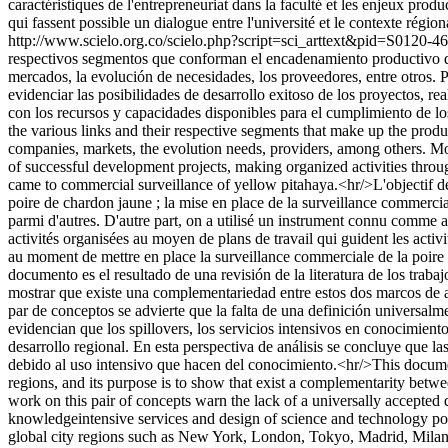
caractéristiques de l'entrepreneuriat dans la faculté et les enjeux produ
qui fassent possible un dialogue entre l'université et le contexte régi
http://www.scielo.org.co/scielo.php?script=sci_arttext&pid=S01
respectivos segmentos que conforman el encadenamiento productivo de la
mercados, la evolución de necesidades, los proveedores, entre otros. 
evidenciar las posibilidades de desarrollo exitoso de los proyectos, re
con los recursos y capacidades disponibles para el cumplimiento de los
the various links and their respective segments that make up the produ
companies, markets, the evolution needs, providers, among others. M
of successful development projects, making organized activities through
came to commercial surveillance of yellow pitahaya.<hr/>L'objectif de c
poire de chardon jaune ; la mise en place de la surveillance commercial
parmi d'autres. D'autre part, on a utilisé un instrument connu comme a
activités organisées au moyen de plans de travail qui guident les activ
au moment de mettre en place la surveillance commerciale de la poire
documento es el resultado de una revisión de la literatura de los traba
mostrar que existe una complementariedad entre estos dos marcos de anál
par de conceptos se advierte que la falta de una definición universalme
evidencian que los spillovers, los servicios intensivos en conocimiento
desarrollo regional. En esta perspectiva de análisis se concluye que
debido al uso intensivo que hacen del conocimiento.<hr/>This document
regions, and its purpose is to show that exist a complementarity betwe
work on this pair of concepts warn the lack of a universally accepted de
knowledgeintensive services and design of science and technology pol
global city regions such as New York, London, Tokyo, Madrid, Milan,