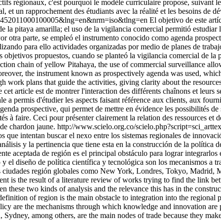
ctifs régionaux, c'est pourquoi le modèle curriculaire propose, suivant le 
onal, et un rapprochement des étudiants avec la réalité et les besoins de
20-46452011000100005&lng=en&nrm=iso&tlng=en
El objetivo de este artí
 pitaya amarilla; el uso de la vigilancia comercial permitió estudiar l
Por otra parte, se empleó el instrumento conocido como agenda prospecti
alizando para ello actividades organizadas por medio de planes de trabaj
 objetivos propuestos, cuando se planteó la vigilancia comercial de la p
ction chain of yellow Pitahaya, the use of commercial surveillance allow
oreover, the instrument known as prospectively agenda was used, whic
 work plans that guide the activities, giving clarity about the resources 
et article est de montrer l'interaction des différents chaînons et leurs
e a permis d'étudier les aspects faisant référence aux clients, aux fourni
genda prospective, qui permet de mettre en évidence les possibilités de
ités à faire. Ceci pour présenter clairement la relation des ressources et
 de chardon jaune.
http://www.scielo.org.co/scielo.php?script=sci
jos que intentan buscar el nexo entre los sistemas regionales de innovaci
isis y la pertinencia que tiene esta en la construcción de la política de
nte aceptada de región es el principal obstáculo para lograr integrarlos 
 y el diseño de política científica y tecnológica son los mecanismos a tr
 las ciudades región globales como New York, Londres, Tokyo, Madrid, M
 is the result of a literature review of works trying to find the link 
en these two kinds of analysis and the relevance this has in the constru
finition of region is the main obstacle to integration into the regional p
icy are the mechanisms through which knowledge and innovation are part
 Sydney, among others, are the main nodes of trade because they make