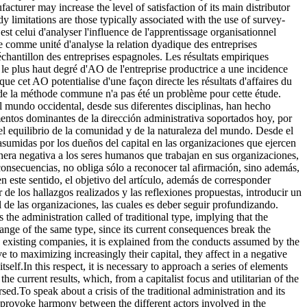
acturer may increase the level of satisfaction of its main distributor
y limitations are those typically associated with the use of survey-
st celui d'analyser l'influence de l'apprentissage organisationnel
te comme unité d'analyse la relation dyadique des entreprises
échantillon des entreprises espagnoles. Les résultats empiriques
le plus haut degré d'AO de l'entreprise productrice a une incidence
que cet AO potentialise d'une façon directe les résultats d'affaires du
ce de la méthode commune n'a pas été un problème pour cette étude.
l mundo occidental, desde sus diferentes disciplinas, han hecho
mentos dominantes de la dirección administrativa soportados hoy, por
l equilibrio de la comunidad y de la naturaleza del mundo. Desde el
s asumidas por los dueños del capital en las organizaciones que ejercen
nera negativa a los seres humanos que trabajan en sus organizaciones,
consecuencias, no obliga sólo a reconocer tal afirmación, sino además,
en este sentido, el objetivo del artículo, además de corresponder
de los hallazgos realizados y las reflexiones propuestas, introducir un
l de las organizaciones, las cuales es deber seguir profundizando.
 the administration called of traditional type, implying that the
hange of the same type, since its current consequences break the
ig existing companies, it is explained from the conducts assumed by the
 to maximizing increasingly their capital, they affect in a negative
lf.In this respect, it is necessary to approach a series of elements
he current results, which, from a capitalist focus and utilitarian of the
ed.To speak about a crisis of the traditional administration and its
at provoke harmony between the different actors involved in the