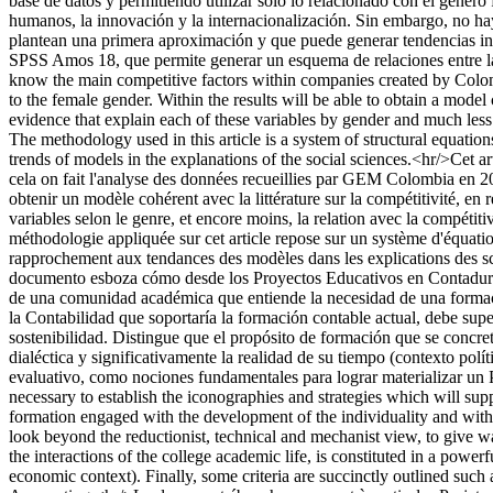
base de datos y permitiendo utilizar solo lo relacionado con el género
humanos, la innovación y la internacionalización. Sin embargo, no hay
plantean una primera aproximación y que puede generar tendencias inves
SPSS Amos 18, que permite generar un esquema de relaciones entre las v
know the main competitive factors within companies created by Colom
to the female gender. Within the results will be able to obtain a mode
evidence that explain each of these variables by gender and much less t
The methodology used in this article is a system of structural equatio
trends of models in the explanations of the social sciences.<hr/>Cet art
cela on fait l'analyse des données recueillies par GEM Colombia en 2009
obtenir un modèle cohérent avec la littérature sur la compétitivité, en
variables selon le genre, et encore moins, la relation avec la compéti
méthodologie appliquée sur cet article repose sur un système d'équation
rapprochement aux tendances des modèles dans les explications des sc
documento esboza cómo desde los Proyectos Educativos en Contaduría Pú
de una comunidad académica que entiende la necesidad de una formació
la Contabilidad que soportaría la formación contable actual, debe sup
sostenibilidad. Distingue que el propósito de formación que se concret
dialéctica y significativamente la realidad de su tiempo (contexto polít
evaluativo, como nociones fundamentales para lograr materializar un 
necessary to establish the iconographies and strategies which will sup
formation engaged with the development of the individuality and with 
look beyond the reductionist, technical and mechanist view, to give wa
the interactions of the college academic life, is constituted in a powerf
economic context). Finally, some criteria are succinctly outlined such a