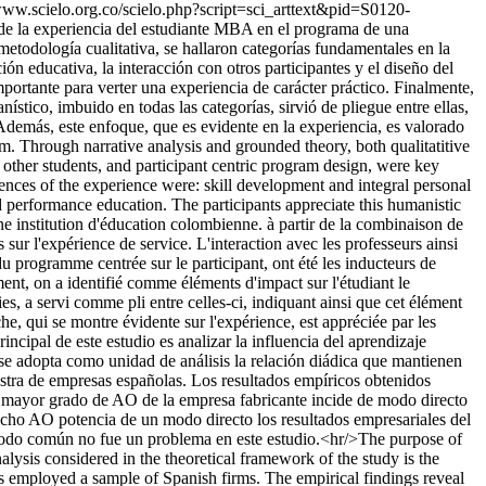
www.scielo.org.co/scielo.php?script=sci_arttext&pid=S0120-
 de la experiencia del estudiante MBA en el programa de una
etodología cualitativa, se hallaron categorías fundamentales en la
ción educativa, la interacción con otros participantes y el diseño del
portante para verter una experiencia de carácter práctico. Finalmente,
ístico, imbuido en todas las categorías, sirvió de pliegue entre ellas,
Además, este enfoque, que es evidente en la experiencia, es valorado
m. Through narrative analysis and grounded theory, both qualitatitive
h other students, and participant centric program design, were key
uences of the experience were: skill development and integral personal
performance education. The participants appreciate this humanistic
e institution d'éducation colombienne. à partir de la combinaison de
sur l'expérience de service. L'interaction avec les professeurs ainsi
 du programme centrée sur le participant, ont été les inducteurs de
ent, on a identifié comme éléments d'impact sur l'étudiant le
s, a servi comme pli entre celles-ci, indiquant ainsi que cet élément
che, qui se montre évidente sur l'expérience, est appréciée par les
rincipal de este estudio es analizar la influencia del aprendizaje
e se adopta como unidad de análisis la relación diádica que mantienen
uestra de empresas españolas. Los resultados empíricos obtenidos
el mayor grado de AO de la empresa fabricante incide de modo directo
dicho AO potencia de un modo directo los resultados empresariales del
 método común no fue un problema en este estudio.<hr/>The purpose of
alysis considered in the theoretical framework of the study is the
as employed a sample of Spanish firms. The empirical findings reveal